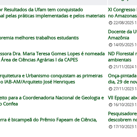
r Resultados da Ufam tem conquistado
XI Congresso 
l pelas práticas implementadas e pelos materiais
no Amazonas,
22/08/2025 
Docente da Uf
premia melhores trabalhos estudantis
Amazônia
14/05/2025 
ssora Dra. Maria Teresa Gomes Lopes é nomeada
ND Florestal 
Área de Ciências Agrárias I da CAPES
ambientais
21/11/2024 
Arquitetura e Urbanismo conquistam as primeiras
Onça-pintada 
io IAB-AM/Arquiteto José Henriques
dia, 29 de n
27/11/2023 
eito para a Coordenadoria Nacional de Geologia e
VII Epppac a
o Confea
16/10/2023 
Pesquisadore
erra é bicampeã do Prêmio Fapeam de Ciência,
descobrem no
17/10/2023 