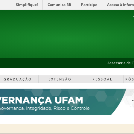
Simplifique!
Comunica BR
Participe
Acesso à infor
Assessoria de 
G R A D U A Ç Ã O
E X T E N S Ã O
P E S S O A L
P Ó S