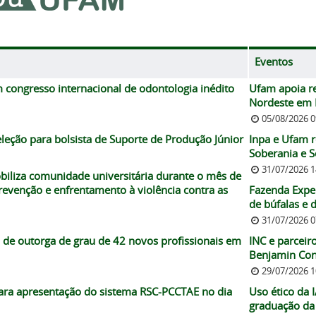
Eventos
ongresso internacional de odontologia inédito
Ufam apoia re
Nordeste em 
05/08/2026 
eção para bolsista de Suporte de Produção Júnior
Inpa e Ufam 
Soberania e S
31/07/2026 
biliza comunidade universitária durante o mês de
evenção e enfrentamento à violência contra as
Fazenda Expe
de búfalas e d
31/07/2026 
 de outorga de grau de 42 novos profissionais em
INC e parcei
Benjamin Cons
29/07/2026 
para apresentação do sistema RSC-PCCTAE no dia
Uso ético da 
graduação d