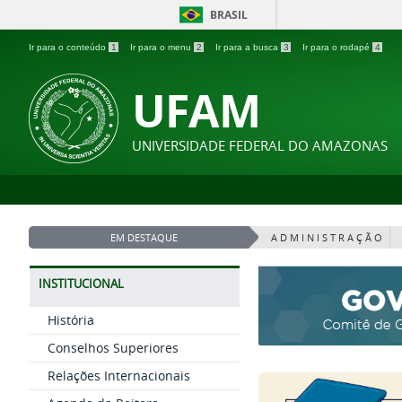
BRASIL
Ir para o conteúdo
1
Ir para o menu
2
Ir para a busca
3
Ir para o rodapé
4
UFAM
UNIVERSIDADE FEDERAL DO AMAZONAS
EM DESTAQUE
A D M I N I S T R A Ç Ã O
INSTITUCIONAL
História
Conselhos Superiores
Relações Internacionais