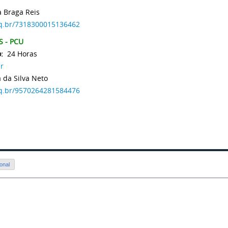
a Braga Reis
npq.br/7318300015136462
 - PCU
:
24 Horas
r
 da Silva Neto
npq.br/9570264281584476
onal