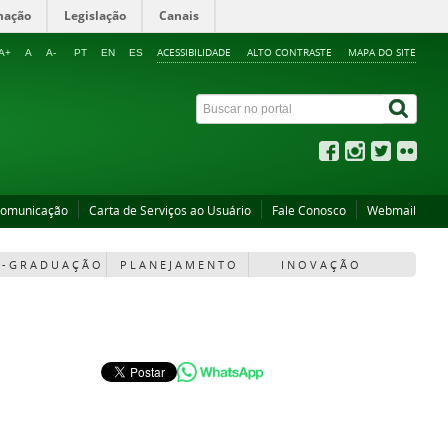
mação
Legislação
Canais
ACESSIBILIDADE
ALTO CONTRASTE
MAPA DO SITE
A+
A
A-
PT
EN
ES
Comunicação
Carta de Serviços ao Usuário
Fale Conosco
Webmail
 - G R A D U A Ç Ã O
P L A N E J A M E N T O
I N O V A Ç Ã O