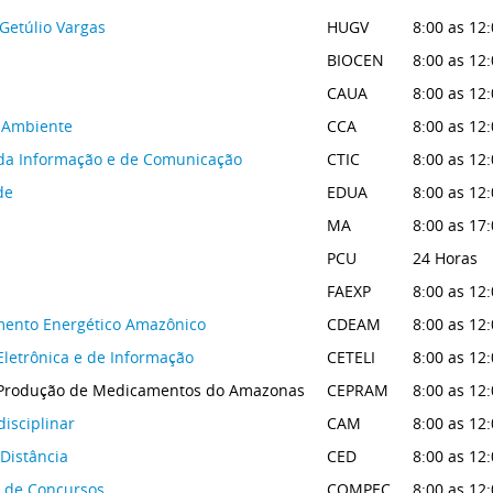
 Getúlio Vargas
HUGV
8:00 as 12:
BIOCEN
8:00 as 12:
CAUA
8:00 as 12:
o Ambiente
CCA
8:00 as 12:
 da Informação e de Comunicação
CTIC
8:00 as 12:
de
EDUA
8:00 as 12:
MA
8:00 as 17
PCU
24 Horas
FAEXP
8:00 as 12:
mento Energético Amazônico
CDEAM
8:00 as 12:
Eletrônica e de Informação
CETELI
8:00 as 12:
 Produção de Medicamentos do Amazonas
CEPRAM
8:00 as 12:
isciplinar
CAM
8:00 as 12:
Distância
CED
8:00 as 12:
 de Concursos
COMPEC
8:00 as 12: