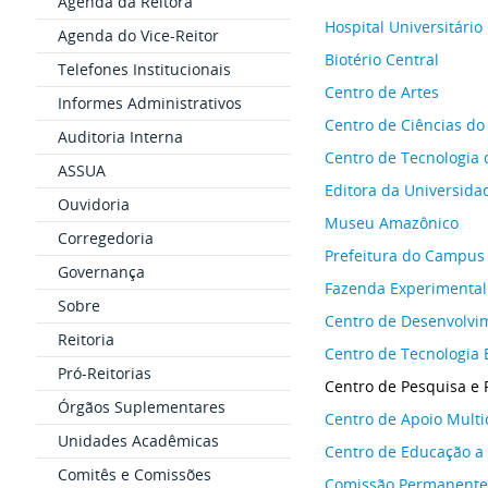
Agenda da Reitora
Hospital Universitário
Agenda do Vice-Reitor
Biotério Central
Telefones Institucionais
Centro de Artes
Informes Administrativos
Centro de Ciências d
Auditoria Interna
Centro de Tecnologia
ASSUA
Editora da Universida
Ouvidoria
Museu Amazônico
Corregedoria
Prefeitura do Campus
Governança
Fazenda Experimental
Sobre
Centro de Desenvolvi
Reitoria
Centro de Tecnologia 
Pró-Reitorias
Centro de Pesquisa e
Órgãos Suplementares
Centro de Apoio Multid
Unidades Acadêmicas
Centro de Educação a 
Comitês e Comissões
Comissão Permanente