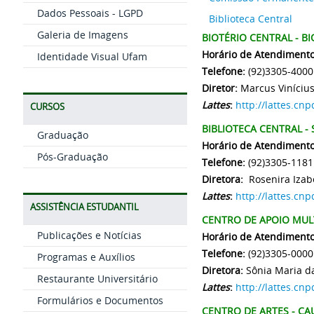
Dados Pessoais - LGPD
Biblioteca Central
Galeria de Imagens
BIOTÉRIO CENTRAL - B
Horário de Atendimento
Identidade Visual Ufam
Telefone:
(92)3305-4000
Diretor:
Marcus Vinícius
Lattes
:
http://lattes.c
CURSOS
BIBLIOTECA CENTRAL - 
Graduação
Horário de Atendimento
Pós-Graduação
Telefone:
(92)3305-118
Diretora:
Rosenira Izabe
Lattes
:
http://lattes.c
ASSISTÊNCIA ESTUDANTIL
CENTRO DE APOIO MULT
Publicações e Notícias
Horário de Atendimento
Telefone:
(92)3305-000
Programas e Auxílios
Diretora:
Sônia Maria da
Restaurante Universitário
Lattes
:
http://lattes.c
Formulários e Documentos
CENTRO DE ARTES - CA