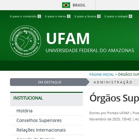
BRASIL
Ir para o conteúdo
1
Ir para o menu
2
Ir para a busca
3
Ir para o rodapé
4
UFAM
UNIVERSIDADE FEDERAL DO AMAZONAS
PÁGINA INICIAL
>
ÓRGÃOS SU
EM DESTAQUE
A D M I N I S T R A Ç Ã O
Órgãos Su
INSTITUCIONAL
História
Escrito por
Portais UFAM
|
Pub
Novembro de 2025, 15h42
|
Ac
Conselhos Superiores
Relações Internacionais