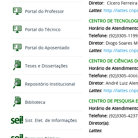
Diretor:
Cícero Ferreira
Lattes
:
http://lattes.c
Portal do Professor
CENTRO DE TECNOLOGI
Horário de Atendimento
Portal do Técnico
Telefone:
(92)3305-1199
Diretor:
Diogo Soares M
Portal do Aposentado
Lattes
:
http://lattes.c
CENTRO DE CIÊNCIAS D
Teses e Dissertações
Horário de Atendimento
Telefone:
(92)3305-
4066
Diretor:
André Luiz Ale
Repositório Institucional
Lattes
:
http://lattes.c
CENTRO DE PESQUISA 
Biblioteca
Horário de Atendimento
Telefone:
(92)3305-4237
Sist. Elet. de Informações
Diretor(a):
Lattes
: