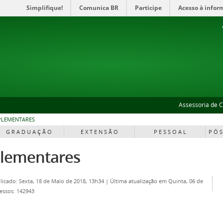
Simplifique!
Comunica BR
Participe
Acesso à infor
Assessoria de 
PLEMENTARES
G R A D U A Ç Ã O
E X T E N S Ã O
P E S S O A L
P Ó S
plementares
licado: Sexta, 18 de Maio de 2018, 13h34
|
Última atualização em Quinta, 06 de
essos: 142943