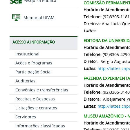
Pesquisa Pública
COMISSÃO PERMANENT
Horário de Atendiment
Telefone:
(92)3305-1181
Memorial UFAM
Diretora:
Ana Lúcia Que
Lattes
:
EDITORA DA UNIVERSID
ACESSO À INFORMAÇÃO
Horário de Atendimento
Institucional
Telefone:
(92)3305-4290
Diretor:
Sérgio Augusto
Ações e Programas
Lattes
:
http://lattes.c
Participação Social
FAZENDA EXPERIMENTAL
Auditorias
Horário de Atendimento
Convênios e transferências
Telefone:
(92)3305-3140
Receitas e Despesas
Diretora:
Albejamere Pe
Lattes
:
http://lattes.c
Licitações e contratos
MUSEU AMAZÔNICO - 
Servidores
Horário de Atendimento
Informações classificadas
Telefone:
(92)3305-2021