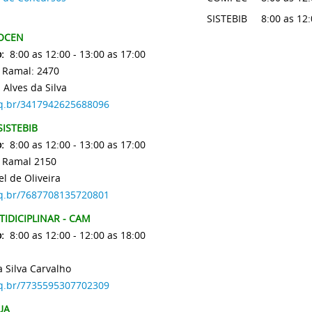
SISTEBIB
8:00 as 12:
IOCEN
:
8:00 as 12:00 - 13:00 as 17:00
 Ramal: 2470
 Alves da Silva
npq.br/3417942625688096
SISTEBIB
:
8:00 as 12:00 - 13:00 as 17:00
1 Ramal 2150
l de Oliveira
npq.br/7687708135720801
IDICIPLINAR - CAM
:
8:00 as 12:00 - 12:00 as 18:00
0
 Silva Carvalho
npq.br/7735595307702309
UA