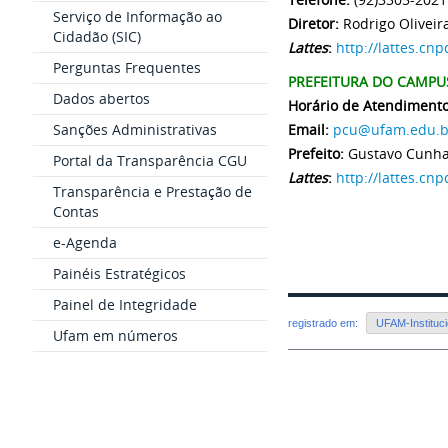
Serviço de Informação ao
Diretor:
Rodrigo Oliveir
Cidadão (SIC)
Lattes
:
http://lattes.c
Perguntas Frequentes
PREFEITURA DO CAMPUS
Dados abertos
Horário de Atendimento
Sanções Administrativas
Email:
pcu@ufam.edu.b
Prefeito:
Gustavo Cunha
Portal da Transparência CGU
Lattes
:
http://lattes.c
Transparência e Prestação de
Contas
e-Agenda
Painéis Estratégicos
Painel de Integridade
registrado em:
UFAM-Instituci
Ufam em números