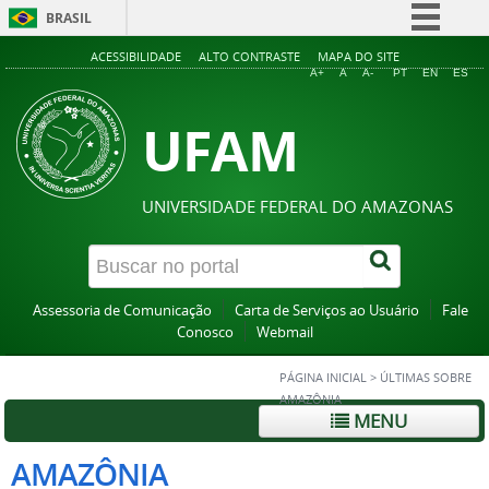
BRASIL
Simplifique!
ACESSIBILIDADE
ALTO CONTRASTE
MAPA DO SITE
A+
A
A-
PT
EN
ES
Comunica BR
UFAM
Participe
Acesso à informação
Legislação
UNIVERSIDADE FEDERAL DO AMAZONAS
Canais
Assessoria de Comunicação
Carta de Serviços ao Usuário
Fale
Conosco
Webmail
PÁGINA INICIAL
>
ÚLTIMAS SOBRE
AMAZÔNIA
MENU
AMAZÔNIA