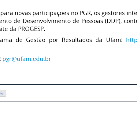
para novas participações no PGR, os gestores in
nto de Desenvolvimento de Pessoas (DDP), cont
 site da PROGESP.
rama de Gestão por Resultados da Ufam:
htt
:
pgr@ufam.edu.br
to