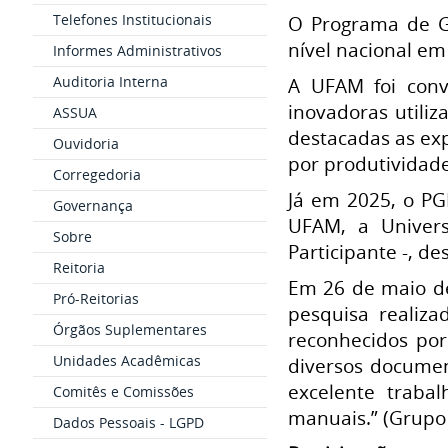
Telefones Institucionais
O Programa de G
nível nacional em
Informes Administrativos
Auditoria Interna
A UFAM foi conv
inovadoras utili
ASSUA
destacadas as exp
Ouvidoria
por produtividade
Corregedoria
Já em 2025, o PG
Governança
UFAM, a Univers
Sobre
Participante -, d
Reitoria
Em 26 de maio de
Pró-Reitorias
pesquisa realiz
Órgãos Suplementares
reconhecidos por
Unidades Acadêmicas
diversos document
excelente traba
Comitês e Comissões
manuais.” (Grupo
Dados Pessoais - LGPD