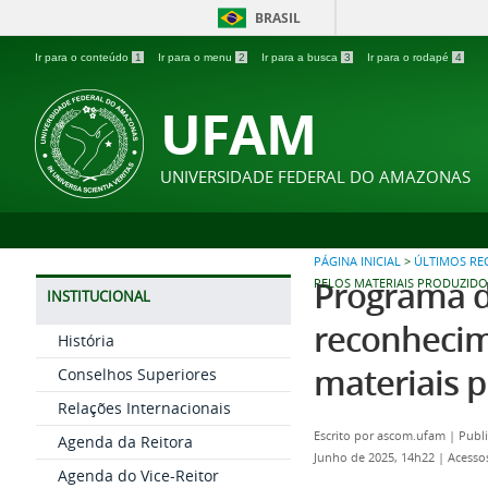
BRASIL
Ir para o conteúdo
1
Ir para o menu
2
Ir para a busca
3
Ir para o rodapé
4
UFAM
UNIVERSIDADE FEDERAL DO AMAZONAS
PÁGINA INICIAL
>
ÚLTIMOS R
Programa d
PELOS MATERIAIS PRODUZIDO
INSTITUCIONAL
reconhecim
História
materiais 
Conselhos Superiores
Relações Internacionais
Escrito por
ascom.ufam
|
Publi
Agenda da Reitora
Junho de 2025, 14h22
|
Acesso
Agenda do Vice-Reitor