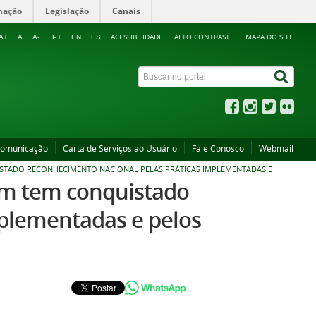
mação
Legislação
Canais
ACESSIBILIDADE
ALTO CONTRASTE
MAPA DO SITE
A+
A
A-
PT
EN
ES
Comunicação
Carta de Serviços ao Usuário
Fale Conosco
Webmail
TADO RECONHECIMENTO NACIONAL PELAS PRÁTICAS IMPLEMENTADAS E
am tem conquistado
mplementadas e pelos