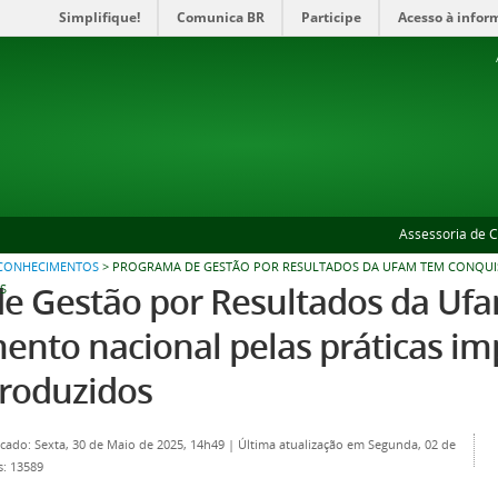
Simplifique!
Comunica BR
Participe
Acesso à infor
Assessoria de 
ECONHECIMENTOS
>
PROGRAMA DE GESTÃO POR RESULTADOS DA UFAM TEM CONQUIS
e Gestão por Resultados da Uf
S
ento nacional pelas práticas i
produzidos
cado: Sexta, 30 de Maio de 2025, 14h49
|
Última atualização em Segunda, 02 de
s: 13589