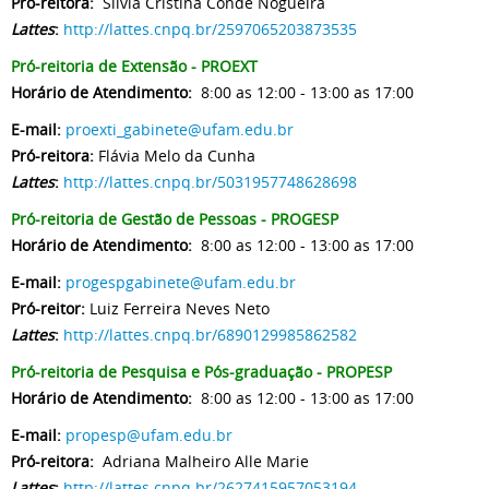
Pró-reitora:
Sílvia Cristina Conde Nogueira
Lattes
:
http://lattes.cnpq.br/2597065203873535
Pró-reitoria de Extensão - PROEXT
Horário de Atendimento:
8:00 as 12:00 - 13:00 as 17:00
E-mail:
proexti_gabinete@ufam.edu.br
Pró-reitora:
Flávia Melo da Cunha
Lattes
:
http://lattes.cnpq.br/5031957748628698
Pró-reitoria de Gestão de Pessoas - PROGESP
Horário de Atendimento:
8:00 as 12:00 - 13:00 as 17:00
E-mail:
progespgabinete@ufam.edu.br
Pró-reitor:
Luiz Ferreira Neves Neto
Lattes
:
http://lattes.cnpq.br/6890129985862582
Pró-reitoria de Pesquisa e Pós-graduação - PROPESP
Horário de Atendimento:
8:00 as 12:00 - 13:00 as 17:00
E-mail:
propesp@ufam.edu.br
Pró-reitora:
Adriana Malheiro Alle Marie
Lattes
:
http://lattes.cnpq.br/2627415957053194