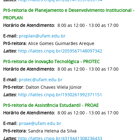
Pró-reitoria de Planejamento e Desenvolvimento Institucional -
PROPLAN
Horário de Atendimento:
8:00 as 12:00 - 13:00 as 17:00
E-mail:
proplan@ufam.edu.br
Pró-reitora:
Alice Gomes Guimarães Areque
Lattes
:
http://lattes.cnpq.br/2059567148097342
Pró-reitoria de Inovação Tecnológica - PROTEC
Horário de Atendimento:
8:00 as 12:00 - 13:00 as 17:00
E-mail:
protec@ufam.edu.br
Pró-reitor:
Dalton Chaves Vilela Júnior
Lattes
:
http://lattes.cnpq.br/1930261992371151
Pró-reitoria de Assistência Estudantil - PROAE
Horário de Atendimento:
8:00 as 12:00 - 13:00 as 17:00
E-mail:
proae@ufam.edu.br
Pró-reitora:
Sandra Helena da Silva
Lattes
:
http://lattes.cnpq.br/4319441308236433