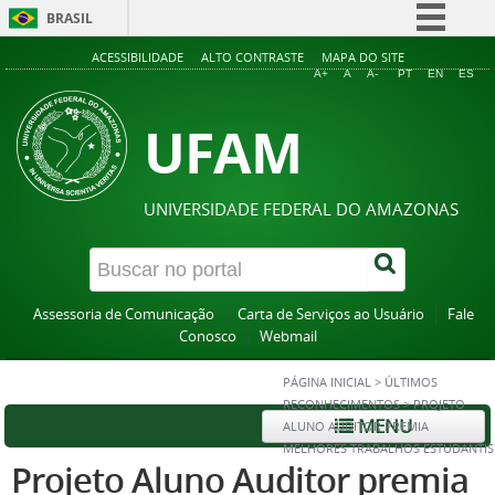
BRASIL
Simplifique!
ACESSIBILIDADE
ALTO CONTRASTE
MAPA DO SITE
A+
A
A-
PT
EN
ES
Comunica BR
UFAM
Participe
Acesso à informação
Legislação
UNIVERSIDADE FEDERAL DO AMAZONAS
Canais
Assessoria de Comunicação
Carta de Serviços ao Usuário
Fale
Conosco
Webmail
PÁGINA INICIAL
>
ÚLTIMOS
RECONHECIMENTOS
>
PROJETO
MENU
ALUNO AUDITOR PREMIA
MELHORES TRABALHOS ESTUDANTIS
Projeto Aluno Auditor premia