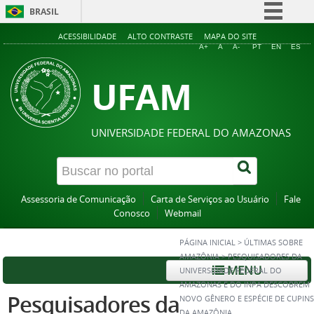
BRASIL
Simplifique!
ACESSIBILIDADE
ALTO CONTRASTE
MAPA DO SITE
A+
A
A-
PT
EN
ES
Comunica BR
UFAM
Participe
Acesso à informação
Legislação
UNIVERSIDADE FEDERAL DO AMAZONAS
Canais
Assessoria de Comunicação
Carta de Serviços ao Usuário
Fale
Conosco
Webmail
PÁGINA INICIAL
>
ÚLTIMAS SOBRE
AMAZÔNIA
>
PESQUISADORES DA
MENU
UNIVERSIDADE FEDERAL DO
AMAZONAS E DO INPA DESCOBREM
Pesquisadores da
NOVO GÊNERO E ESPÉCIE DE CUPINS
DA AMAZÔNIA