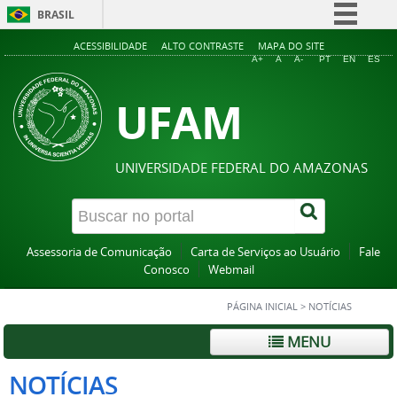
BRASIL
Simplifique!
ACESSIBILIDADE
ALTO CONTRASTE
MAPA DO SITE
A+
A
A-
PT
EN
ES
Comunica BR
UFAM
Participe
Acesso à informação
Legislação
UNIVERSIDADE FEDERAL DO AMAZONAS
Canais
Assessoria de Comunicação
Carta de Serviços ao Usuário
Fale
Conosco
Webmail
PÁGINA INICIAL
>
NOTÍCIAS
MENU
NOTÍCIAS