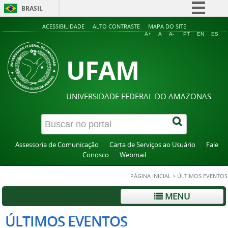
BRASIL
Simplifique!
ACESSIBILIDADE
ALTO CONTRASTE
MAPA DO SITE
A+
A
A-
PT
EN
ES
Comunica BR
UFAM
Participe
Acesso à informação
Legislação
UNIVERSIDADE FEDERAL DO AMAZONAS
Canais
Assessoria de Comunicação
Carta de Serviços ao Usuário
Fale
Conosco
Webmail
PÁGINA INICIAL
>
ÚLTIMOS EVENTOS
MENU
ÚLTIMOS EVENTOS