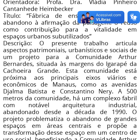
Orientadora: Profa. Dra. Vládia Pinheiro
Cantanhede Heimbecker
Título: “Fábrica de ensino e cultura. Do
abandono à afirmação da paisagem: o reuso
como contribuição para a vitalidade em
espaços urbanos subutilizados”
Descrição: O presente trabalho articula
aspectos patrimoniais, urbanísticos e sociais de
um projeto para a Comunidade Arthur
Bernardes, situada às margens do Igarapé da
Cachoeira Grande. Esta comunidade está
próxima aos principais eixos viários e
econômicos de Manaus, como as avenidas
Djalma Batista e Constantino Nery. A 500
metros da comunidade, há um complexo fabril
com notável arquitetura industrial,
abandonado desde a década de 1990. O
projeto problematiza o abandono de grandes
espaços em áreas centrais e propõe a
transformação desse espaço em um centro de
uso social, beneficiando a Comunidade Arthur