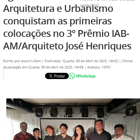
Arquitetura e Urbanismo
HENRIQUES
conquistam as primeiras
colocações no 3º Prêmio IAB-
AM/Arquiteto José Henriques
Escrito por
ascom.ufam
|
Publicado: Quarta, 09 de Abril de 2025, 14h52
|
Última
atualização em Quarta, 09 de Abril de 2025, 14h58
|
Acessos: 14761