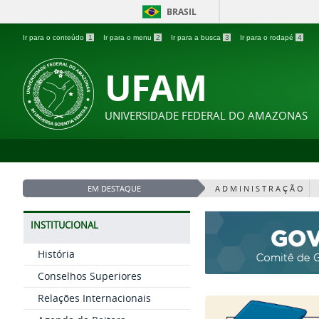
BRASIL
Ir para o conteúdo
1
Ir para o menu
2
Ir para a busca
3
Ir para o rodapé
4
UFAM
UNIVERSIDADE FEDERAL DO AMAZONAS
EM DESTAQUE
A D M I N I S T R A Ç Ã O
INSTITUCIONAL
História
Conselhos Superiores
Relações Internacionais