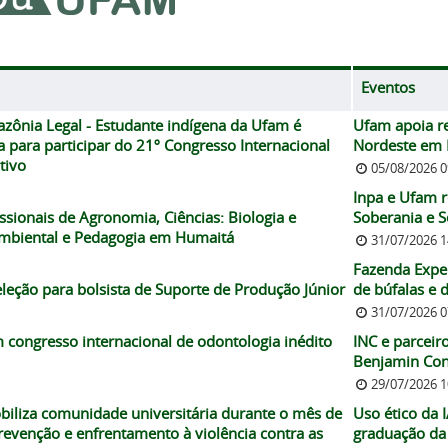
Eventos
ônia Legal - Estudante indígena da Ufam é
Ufam apoia re
para participar do 21º Congresso Internacional
Nordeste em 
tivo
05/08/2026 
Inpa e Ufam 
sionais de Agronomia, Ciências: Biologia e
Soberania e S
mbiental e Pedagogia em Humaitá
31/07/2026 
Fazenda Expe
eção para bolsista de Suporte de Produção Júnior
de búfalas e d
31/07/2026 
ongresso internacional de odontologia inédito
INC e parcei
Benjamin Cons
29/07/2026 
biliza comunidade universitária durante o mês de
Uso ético da 
evenção e enfrentamento à violência contra as
graduação d