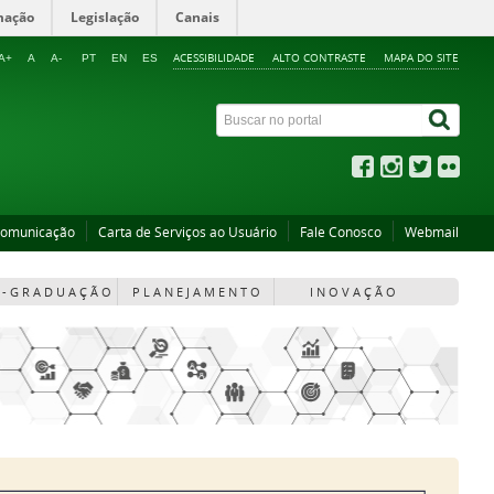
mação
Legislação
Canais
ACESSIBILIDADE
ALTO CONTRASTE
MAPA DO SITE
A+
A
A-
PT
EN
ES
Comunicação
Carta de Serviços ao Usuário
Fale Conosco
Webmail
 - G R A D U A Ç Ã O
P L A N E J A M E N T O
I N O V A Ç Ã O