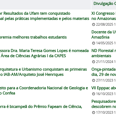
Divulgação C
r Resultados da Ufam tem conquistado
XI Congresso 
l pelas práticas implementadas e pelos materiais
no Amazonas,
22/08/2025 
Docente da Uf
premia melhores trabalhos estudantis
Amazônia
14/05/2025 
ssora Dra. Maria Teresa Gomes Lopes é nomeada
ND Florestal 
Área de Ciências Agrárias I da CAPES
ambientais
21/11/2024 
Arquitetura e Urbanismo conquistam as primeiras
Onça-pintada 
io IAB-AM/Arquiteto José Henriques
dia, 29 de n
27/11/2023 
eito para a Coordenadoria Nacional de Geologia e
VII Epppac a
o Confea
16/10/2023 
Pesquisadore
erra é bicampeã do Prêmio Fapeam de Ciência,
descobrem no
17/10/2023 