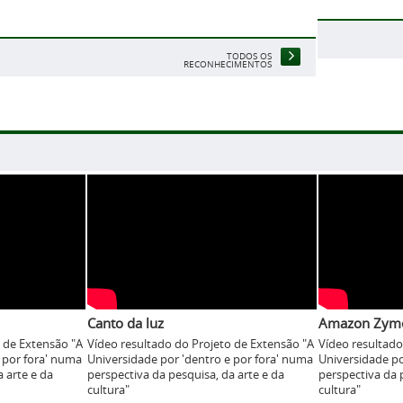
TODOS OS
RECONHECIMENTOS
Canto da luz
Amazon Zym
 de Extensão "A
Vídeo resultado do Projeto de Extensão "A
Vídeo resultado
 por fora' numa
Universidade por 'dentro e por fora' numa
Universidade po
 arte e da
perspectiva da pesquisa, da arte e da
perspectiva da 
cultura"
cultura"