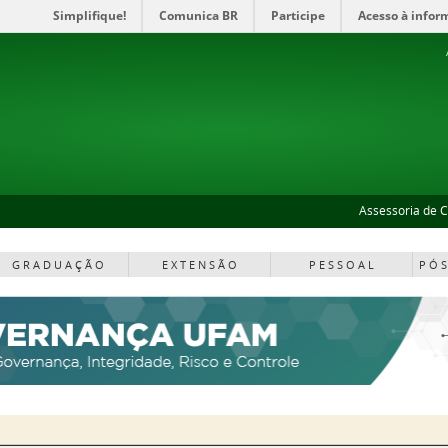
Simplifique!
Comunica BR
Participe
Acesso à infor
Assessoria de 
G R A D U A Ç Ã O
E X T E N S Ã O
P E S S O A L
P Ó S