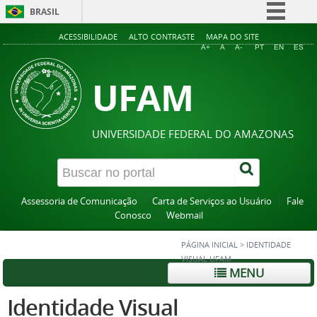
BRASIL
Simplifique!
ACESSIBILIDADE
ALTO CONTRASTE
MAPA DO SITE
A+
A
A-
PT
EN
ES
Comunica BR
UFAM
Participe
Acesso à informação
Legislação
UNIVERSIDADE FEDERAL DO AMAZONAS
Canais
Assessoria de Comunicação
Carta de Serviços ao Usuário
Fale
Conosco
Webmail
PÁGINA INICIAL
>
IDENTIDADE
VISUAL UFAM
MENU
Identidade Visual