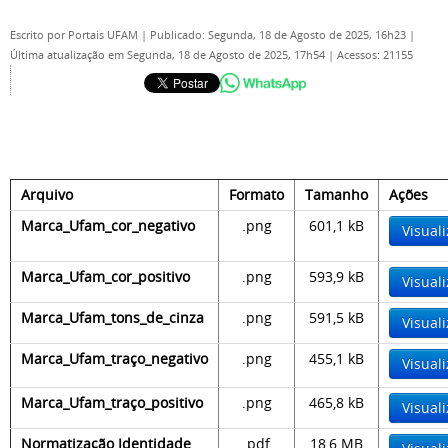
Escrito por
Portais UFAM
|
Publicado: Segunda, 18 de Agosto de 2025, 16h23
|
Última atualização em Segunda, 18 de Agosto de 2025, 17h54
|
Acessos: 21155
Arquivo
Formato
Tamanho
Ações
Marca_Ufam_cor_negativo
.png
601,1 kB
Visuali
Marca_Ufam_cor_positivo
.png
593,9 kB
Visuali
Marca_Ufam_tons_de_cinza
.png
591,5 kB
Visuali
Marca_Ufam_traço_negativo
.png
455,1 kB
Visuali
Marca_Ufam_traço_positivo
.png
465,8 kB
Visuali
Normatização Identidade
.pdf
18,6 MB