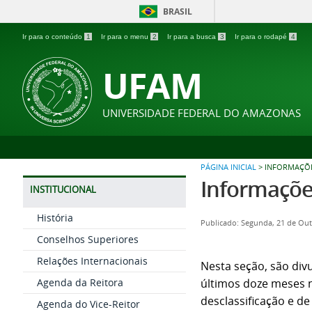
BRASIL
Ir para o conteúdo
1
Ir para o menu
2
Ir para a busca
3
Ir para o rodapé
4
UFAM
UNIVERSIDADE FEDERAL DO AMAZONAS
PÁGINA INICIAL
>
INFORMAÇÕE
Informações
INSTITUCIONAL
História
Publicado: Segunda, 21 de Ou
Conselhos Superiores
Relações Internacionais
Nesta seção, são divu
Agenda da Reitora
últimos doze meses n
desclassificação e de
Agenda do Vice-Reitor