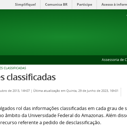
Simplifique!
Comunica BR
Participe
Acesso à infor
Assessoria de 
S CLASSIFICADAS
 classificadas
tubro de 2013, 14h07
|
Última atualização em Quinta, 29 de Junho de 2023, 16h01
lgados rol das informações classificadas em cada grau de si
o âmbito da Universidade Federal do Amazonas. Além disso
 recurso referente a pedido de desclassificação.