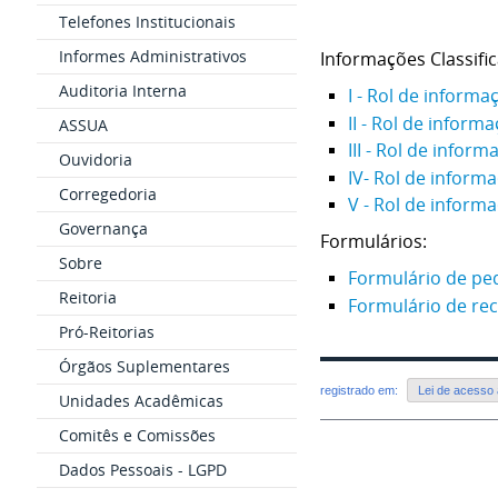
Telefones Institucionais
Informes Administrativos
Informações Classific
Auditoria Interna
I - Rol de informa
II - Rol de infor
ASSUA
III - Rol de infor
Ouvidoria
IV- Rol de inform
Corregedoria
V - Rol de inform
Governança
Formulários:
Sobre
Formulário de ped
Reitoria
Formulário de rec
Pró-Reitorias
Órgãos Suplementares
registrado em:
Lei de acesso
Unidades Acadêmicas
Comitês e Comissões
Dados Pessoais - LGPD