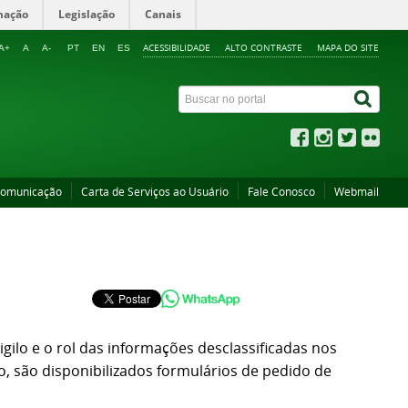
mação
Legislação
Canais
ACESSIBILIDADE
ALTO CONTRASTE
MAPA DO SITE
A+
A
A-
PT
EN
ES
Comunicação
Carta de Serviços ao Usuário
Fale Conosco
Webmail
gilo e o rol das informações desclassificadas nos
, são disponibilizados formulários de pedido de