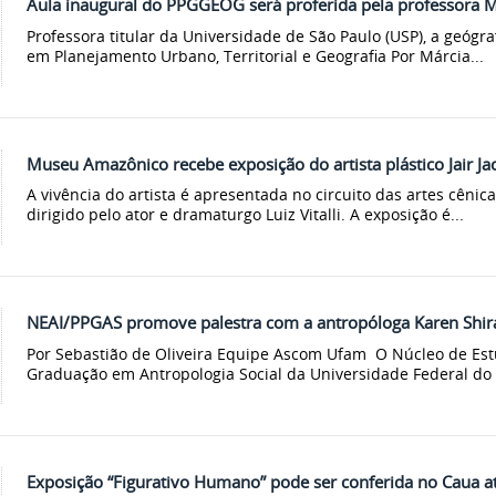
Aula inaugural do PPGGEOG será proferida pela professora M
Professora titular da Universidade de São Paulo (USP), a geógr
em Planejamento Urbano, Territorial e Geografia Por Márcia...
Museu Amazônico recebe exposição do artista plástico Jair J
A vivência do artista é apresentada no circuito das artes cênic
dirigido pelo ator e dramaturgo Luiz Vitalli. A exposição é...
NEAI/PPGAS promove palestra com a antropóloga Karen Shirat
Por Sebastião de Oliveira Equipe Ascom Ufam O Núcleo de Es
Graduação em Antropologia Social da Universidade Federal do
Exposição “Figurativo Humano” pode ser conferida no Caua at