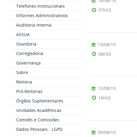
14/08/19
Telefones Institucionais
07h53
Informes Administrativos
Auditoria Interna
ASSUA
Ouvidoria
13/08/19
Corregedoria
08h33
Governança
Sobre
Reitoria
12/08/19
Pró-Reitorias
16h02
Órgãos Suplementares
Unidades Acadêmicas
Comitês e Comissões
Dados Pessoais - LGPD
09/08/19