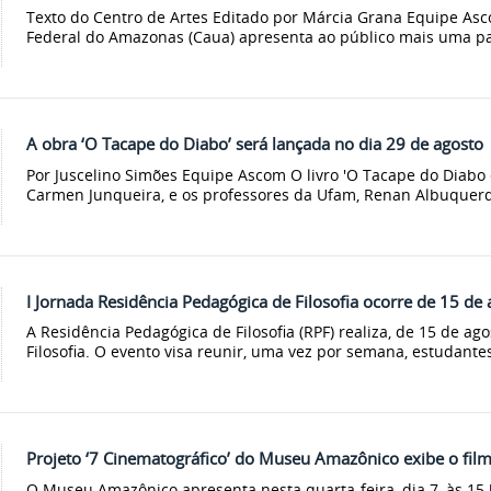
Texto do Centro de Artes Editado por Márcia Grana Equipe Asc
Federal do Amazonas (Caua) apresenta ao público mais uma par
A obra ‘O Tacape do Diabo’ será lançada no dia 29 de agosto
Por Juscelino Simões Equipe Ascom O livro 'O Tacape do Diabo 
Carmen Junqueira, e os professores da Ufam, Renan Albuquerqu
I Jornada Residência Pedagógica de Filosofia ocorre de 15 de
A Residência Pedagógica de Filosofia (RPF) realiza, de 15 de ag
Filosofia. O evento visa reunir, uma vez por semana, estudantes
Projeto ‘7 Cinematográfico’ do Museu Amazônico exibe o film
O Museu Amazônico apresenta nesta quarta-feira, dia 7, às 15 h