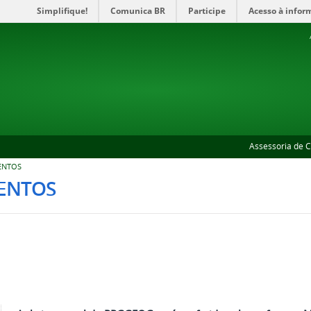
Simplifique!
Comunica BR
Participe
Acesso à infor
Assessoria de 
ENTOS
ENTOS