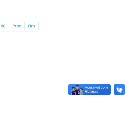
88
Próx
Fim