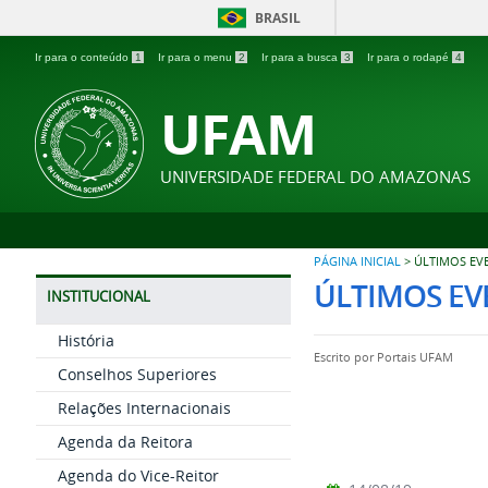
BRASIL
Ir para o conteúdo
1
Ir para o menu
2
Ir para a busca
3
Ir para o rodapé
4
UFAM
UNIVERSIDADE FEDERAL DO AMAZONAS
PÁGINA INICIAL
>
ÚLTIMOS EV
ÚLTIMOS EV
INSTITUCIONAL
História
Escrito por
Portais UFAM
Conselhos Superiores
Relações Internacionais
Agenda da Reitora
Agenda do Vice-Reitor