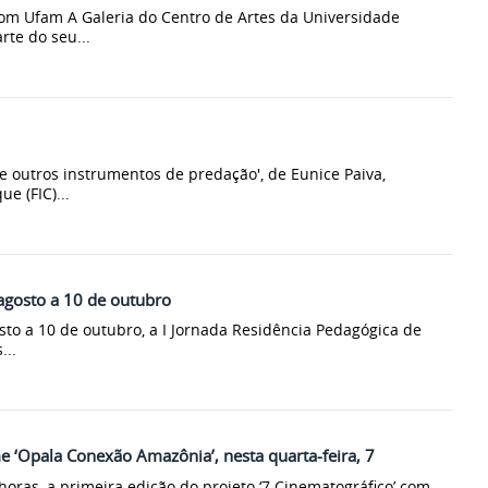
om Ufam A Galeria do Centro de Artes da Universidade
te do seu...
e outros instrumentos de predação', de Eunice Paiva,
e (FIC)...
 agosto a 10 de outubro
osto a 10 de outubro, a I Jornada Residência Pedagógica de
...
e ‘Opala Conexão Amazônia’, nesta quarta-feira, 7
oras, a primeira edição do projeto ‘7 Cinematográfico’ com