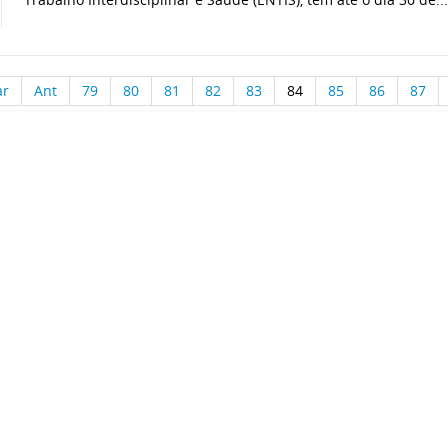
ar
Ant
79
80
81
82
83
84
85
86
87