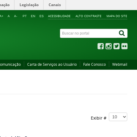
mação
Legislação
Canais
ACESSIBILIDADE
ALTO CONTRASTE
MAPA DO SITE
A+
A
A-
PT
EN
ES
Comunicação
Carta de Serviços ao Usuário
Fale Conosco
Webmail
Exibir #