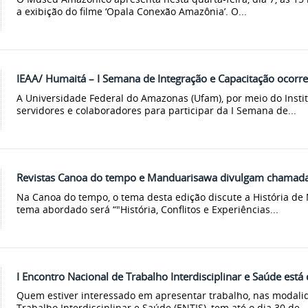
a exibição do filme ‘Opala Conexão Amazônia’. O...
IEAA/ Humaitá – I Semana de Integração e Capacitação ocorre 
A Universidade Federal do Amazonas (Ufam), por meio do Instit
servidores e colaboradores para participar da I Semana de...
Revistas Canoa do tempo e Manduarisawa divulgam chamada 
Na Canoa do tempo, o tema desta edição discute a História d
tema abordado será “"História, Conflitos e Experiências...
I Encontro Nacional de Trabalho Interdisciplinar e Saúde est
Quem estiver interessado em apresentar trabalho, nas modalid
Trabalho Interdisciplinar e Saúde (ENTIS), tem até o dia 30 de..