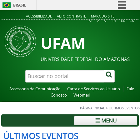
BRASIL
Simplifique!
ACESSIBILIDADE
ALTO CONTRASTE
MAPA DO SITE
A+
A
A-
PT
EN
ES
Comunica BR
UFAM
Participe
Acesso à informação
Legislação
UNIVERSIDADE FEDERAL DO AMAZONAS
Canais
Assessoria de Comunicação
Carta de Serviços ao Usuário
Fale
Conosco
Webmail
PÁGINA INICIAL
>
ÚLTIMOS EVENTOS
MENU
ÚLTIMOS EVENTOS