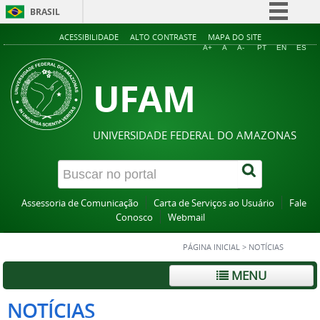
BRASIL
Simplifique!
ACESSIBILIDADE
ALTO CONTRASTE
MAPA DO SITE
A+
A
A-
PT
EN
ES
Comunica BR
UFAM
Participe
Acesso à informação
Legislação
UNIVERSIDADE FEDERAL DO AMAZONAS
Canais
Assessoria de Comunicação
Carta de Serviços ao Usuário
Fale
Conosco
Webmail
PÁGINA INICIAL
>
NOTÍCIAS
MENU
NOTÍCIAS