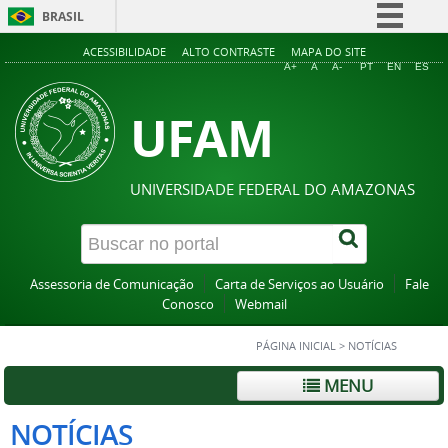
BRASIL
Simplifique!
ACESSIBILIDADE
ALTO CONTRASTE
MAPA DO SITE
A+
A
A-
PT
EN
ES
Comunica BR
UFAM
Participe
Acesso à informação
Legislação
UNIVERSIDADE FEDERAL DO AMAZONAS
Canais
Assessoria de Comunicação
Carta de Serviços ao Usuário
Fale
Conosco
Webmail
PÁGINA INICIAL
>
NOTÍCIAS
MENU
NOTÍCIAS