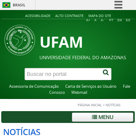
BRASIL
Simplifique!
ACESSIBILIDADE
ALTO CONTRASTE
MAPA DO SITE
A+
A
A-
PT
EN
ES
Comunica BR
UFAM
Participe
Acesso à informação
Legislação
UNIVERSIDADE FEDERAL DO AMAZONAS
Canais
Assessoria de Comunicação
Carta de Serviços ao Usuário
Fale
Conosco
Webmail
PÁGINA INICIAL
>
NOTÍCIAS
MENU
NOTÍCIAS