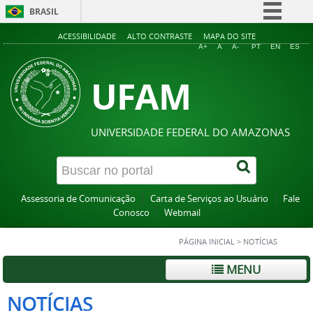
BRASIL
Simplifique!
ACESSIBILIDADE
ALTO CONTRASTE
MAPA DO SITE
A+
A
A-
PT
EN
ES
Comunica BR
UFAM
Participe
Acesso à informação
Legislação
UNIVERSIDADE FEDERAL DO AMAZONAS
Canais
Assessoria de Comunicação
Carta de Serviços ao Usuário
Fale
Conosco
Webmail
PÁGINA INICIAL
>
NOTÍCIAS
MENU
NOTÍCIAS