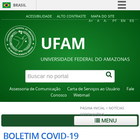
BRASIL
Simplifique!
ACESSIBILIDADE
ALTO CONTRASTE
MAPA DO SITE
A+
A
A-
PT
EN
ES
Comunica BR
UFAM
Participe
Acesso à informação
Legislação
UNIVERSIDADE FEDERAL DO AMAZONAS
Canais
Assessoria de Comunicação
Carta de Serviços ao Usuário
Fale
Conosco
Webmail
PÁGINA INICIAL
>
NOTÍCIAS
CORONAVÍRUS
MENU
BOLETIM COVID-19