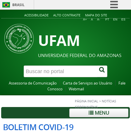
BRASIL
Simplifique!
ACESSIBILIDADE
ALTO CONTRASTE
MAPA DO SITE
A+
A
A-
PT
EN
ES
Comunica BR
UFAM
Participe
Acesso à informação
Legislação
UNIVERSIDADE FEDERAL DO AMAZONAS
Canais
Assessoria de Comunicação
Carta de Serviços ao Usuário
Fale
Conosco
Webmail
PÁGINA INICIAL
>
NOTÍCIAS
CORONAVÍRUS
MENU
BOLETIM COVID-19