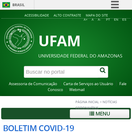
BRASIL
Simplifique!
ACESSIBILIDADE
ALTO CONTRASTE
MAPA DO SITE
A+
A
A-
PT
EN
ES
Comunica BR
UFAM
Participe
Acesso à informação
Legislação
UNIVERSIDADE FEDERAL DO AMAZONAS
Canais
Assessoria de Comunicação
Carta de Serviços ao Usuário
Fale
Conosco
Webmail
PÁGINA INICIAL
>
NOTÍCIAS
CORONAVÍRUS
MENU
BOLETIM COVID-19