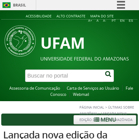
BRASIL
Simplifique!
ACESSIBILIDADE
ALTO CONTRASTE
MAPA DO SITE
A+
A
A-
PT
EN
ES
Comunica BR
UFAM
Participe
Acesso à informação
Legislação
UNIVERSIDADE FEDERAL DO AMAZONAS
Canais
Assessoria de Comunicação
Carta de Serviços ao Usuário
Fale
Conosco
Webmail
PÁGINA INICIAL
>
ÚLTIMAS SOBRE
AMAZÔNIA
>
LANÇADA NOVA
MENU
EDIÇÃO DA REVISTA AMAZÔNIDA
Lançada nova edição da