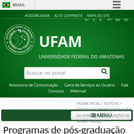
BRASIL
Simplifique!
ACESSIBILIDADE
ALTO CONTRASTE
MAPA DO SITE
A+
A
A-
PT
EN
ES
Comunica BR
UFAM
Participe
Acesso à informação
Legislação
UNIVERSIDADE FEDERAL DO AMAZONAS
Canais
Assessoria de Comunicação
Carta de Serviços ao Usuário
Fale
Conosco
Webmail
PÁGINA INICIAL
>
NOTÍCIAS
>
PROGRAMAS DE PÓS-GRADUAÇÃO
MENU
DA UFAM REALIZAM SELEÇÕES DE
NOVAS TURMAS
Programas de pós-graduação