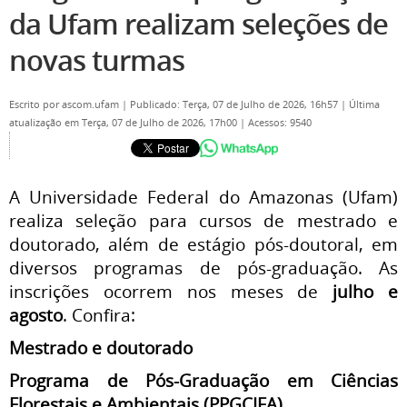
da Ufam realizam seleções de
novas turmas
Escrito por
ascom.ufam
|
Publicado: Terça, 07 de Julho de 2026, 16h57
|
Última
atualização em Terça, 07 de Julho de 2026, 17h00
|
Acessos: 9540
A Universidade Federal do Amazonas (Ufam)
realiza seleção para cursos de mestrado e
doutorado, além de estágio pós-doutoral, em
diversos programas de pós-graduação. As
inscrições ocorrem nos meses de
julho e
agosto
. Confira:
Mestrado e doutorado
Programa de Pós-Graduação em Ciências
Florestais e Ambientais (PPGCIFA)