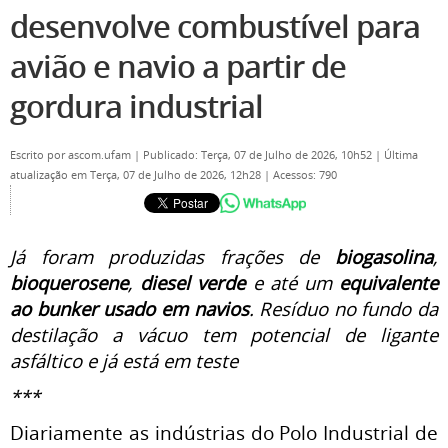
desenvolve combustível para
avião e navio a partir de
gordura industrial
Escrito por
ascom.ufam
|
Publicado: Terça, 07 de Julho de 2026, 10h52
|
Última
atualização em Terça, 07 de Julho de 2026, 12h28
|
Acessos: 790
Já foram produzidas frações de
biogasolina
,
bioquerosene
,
diesel verde
e até um
equivalente
ao bunker usado em navios
. R
esíduo no fundo da
destilação a vácuo tem potencial de ligante
asfáltico e já está em teste
***
Diariamente as indústrias do Polo Industrial de