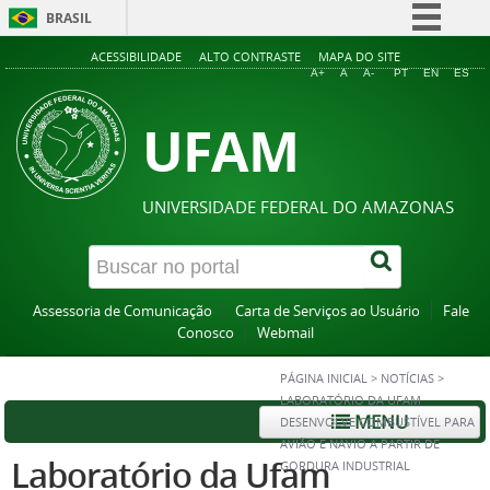
BRASIL
Simplifique!
ACESSIBILIDADE
ALTO CONTRASTE
MAPA DO SITE
A+
A
A-
PT
EN
ES
Comunica BR
UFAM
Participe
Acesso à informação
Legislação
UNIVERSIDADE FEDERAL DO AMAZONAS
Canais
Assessoria de Comunicação
Carta de Serviços ao Usuário
Fale
Conosco
Webmail
PÁGINA INICIAL
>
NOTÍCIAS
>
LABORATÓRIO DA UFAM
MENU
DESENVOLVE COMBUSTÍVEL PARA
AVIÃO E NAVIO A PARTIR DE
Laboratório da Ufam
GORDURA INDUSTRIAL