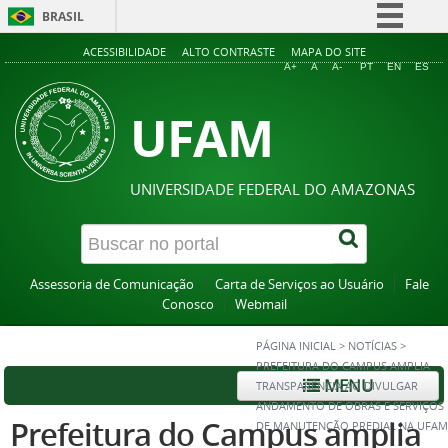
BRASIL
Simplifique!
ACESSIBILIDADE
ALTO CONTRASTE
MAPA DO SITE
A+
A
A-
PT
EN
ES
Comunica BR
UFAM
Participe
Acesso à informação
Legislação
UNIVERSIDADE FEDERAL DO AMAZONAS
Canais
Assessoria de Comunicação
Carta de Serviços ao Usuário
Fale
Conosco
Webmail
PÁGINA INICIAL
>
NOTÍCIAS
>
PREFEITURA DO CAMPUS AMPLIA
MENU
TRANSPARÊNCIA AO DIVULGAR
ANDAMENTO DE OBRAS E SERVIÇOS
Prefeitura do Campus amplia
DE MANUTENÇÃO PREDIAL NA UFAM