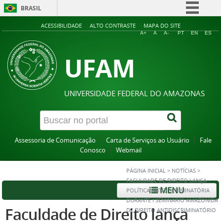
BRASIL
Simplifique!
ACESSIBILIDADE
ALTO CONTRASTE
MAPA DO SITE
A+
A
A-
PT
EN
ES
Comunica BR
UFAM
Participe
Acesso à informação
Legislação
UNIVERSIDADE FEDERAL DO AMAZONAS
Canais
Assessoria de Comunicação
Carta de Serviços ao Usuário
Fale
Conosco
Webmail
PÁGINA INICIAL
>
NOTÍCIAS
>
FACULDADE DE DIREITO LANÇA
MENU
POLÍTICA ANTIDISCRIMINATÓRIA
DURANTE I SEMINÁRIO AMAZÔNIDA
Faculdade de Direito lança
DE DIREITO ANTIDISCRIMINATÓRIO