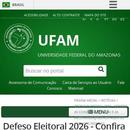
BRASIL
Simplifique!
ACESSIBILIDADE
ALTO CONTRASTE
MAPA DO SITE
A+
A
A-
PT
EN
ES
Comunica BR
UFAM
Participe
Acesso à informação
Legislação
UNIVERSIDADE FEDERAL DO AMAZONAS
Canais
Assessoria de Comunicação
Carta de Serviços ao Usuário
Fale
Conosco
Webmail
PÁGINA INICIAL
>
NOTÍCIAS
>
DEFESO ELEITORAL 2026 - CONFIRA
MENU
AS CONDUTAS VEDADAS E AS
RECOMENDAÇÕES AOS AGENTES
Defeso Eleitoral 2026 - Confira
PÚBLICOS FEDERAIS