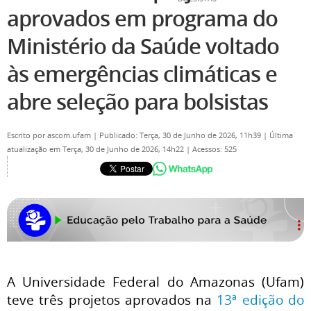
aprovados em programa do
Ministério da Saúde voltado
às emergências climáticas e
abre seleção para bolsistas
Escrito por
ascom.ufam
|
Publicado: Terça, 30 de Junho de 2026, 11h39
|
Última
atualização em Terça, 30 de Junho de 2026, 14h22
|
Acessos: 525
A Universidade Federal do Amazonas (Ufam)
teve três projetos aprovados na
13ª edição do