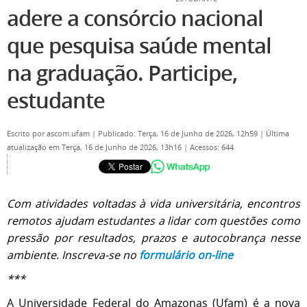
adere a consórcio nacional
que pesquisa saúde mental
na graduação. Participe,
estudante
Escrito por
ascom.ufam
|
Publicado: Terça, 16 de Junho de 2026, 12h59
|
Última
atualização em Terça, 16 de Junho de 2026, 13h16
|
Acessos: 644
Com atividades voltadas à vida universitária, encontros
remotos ajudam estudantes a lidar com questões como
pressão por resultados, prazos e autocobrança nesse
ambiente. Inscreva-se no
formulário on-line
***
A Universidade Federal do Amazonas (Ufam) é a nova