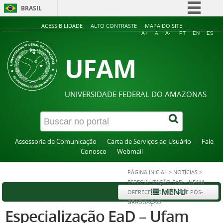
BRASIL
Simplifique!
ACESSIBILIDADE
ALTO CONTRASTE
MAPA DO SITE
A+
A
A-
PT
EN
ES
Comunica BR
UFAM
Participe
Acesso à informação
Legislação
UNIVERSIDADE FEDERAL DO AMAZONAS
Canais
Assessoria de Comunicação
Carta de Serviços ao Usuário
Fale
Conosco
Webmail
PÁGINA INICIAL
>
NOTÍCIAS
>
ESPECIALIZAÇÃO EAD – UFAM
MENU
OFERECE 300 VAGAS DE PÓS-
GRADUAÇÃO
Especialização EaD – Ufam