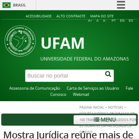
BRASIL
Simplifique!
ACESSIBILIDADE
ALTO CONTRASTE
MAPA DO SITE
A+
A
A-
PT
EN
ES
Comunica BR
UFAM
Participe
Acesso à informação
Legislação
UNIVERSIDADE FEDERAL DO AMAZONAS
Canais
Assessoria de Comunicação
Carta de Serviços ao Usuário
Fale
Conosco
Webmail
PÁGINA INICIAL
>
NOTÍCIAS
>
MOSTRA JURÍDICA REÚNE MAIS DE
MENU
100 TRABALHOS PRODUZIDOS POR
ESTUDANTES DA FACULDADE DE
Mostra Jurídica reúne mais de
DIREITO