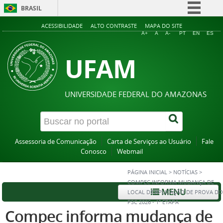
BRASIL
Simplifique!
ACESSIBILIDADE
ALTO CONTRASTE
MAPA DO SITE
A+
A
A-
PT
EN
ES
Comunica BR
UFAM
Participe
Acesso à informação
Legislação
UNIVERSIDADE FEDERAL DO AMAZONAS
Canais
Assessoria de Comunicação
Carta de Serviços ao Usuário
Fale
Conosco
Webmail
PÁGINA INICIAL
>
NOTÍCIAS
>
COMPEC INFORMA MUDANÇA DE
MENU
LOCAL DE APLICAÇÃO DE PROVA DO
PSC 2026 - 1ª ETAPA
Compec informa mudança de