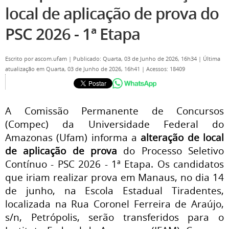
local de aplicação de prova do
PSC 2026 - 1ª Etapa
Escrito por
ascom.ufam
|
Publicado: Quarta, 03 de Junho de 2026, 16h34
|
Última
atualização em Quarta, 03 de Junho de 2026, 16h41
|
Acessos: 18409
A Comissão Permanente de Concursos
(Compec) da Universidade Federal do
Amazonas (Ufam) informa a
alteração de local
de aplicação de prova
do Processo Seletivo
Contínuo - PSC 2026 - 1ª Etapa. Os candidatos
que iriam realizar prova em Manaus, no dia 14
de junho, na Escola Estadual Tiradentes,
localizada na Rua Coronel Ferreira de Araújo,
s/n, Petrópolis, serão transferidos para o