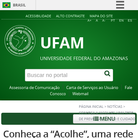
BRASIL
Simplifique!
ACESSIBILIDADE
ALTO CONTRASTE
MAPA DO SITE
A+
A
A-
PT
EN
ES
Comunica BR
UFAM
Participe
Acesso à informação
Legislação
UNIVERSIDADE FEDERAL DO AMAZONAS
Canais
Assessoria de Comunicação
Carta de Serviços ao Usuário
Fale
Conosco
Webmail
PÁGINA INICIAL
>
NOTÍCIAS
>
CONHEÇA A “ACOLHE”, UMA REDE
MENU
DE PREVENÇÃO, APOIO E CUIDADO
Conheça a “Acolhe”, uma rede