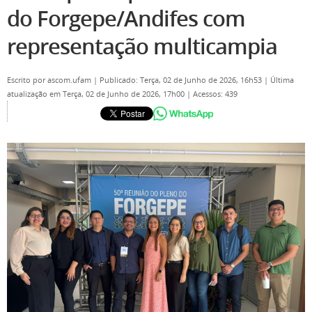
do Forgepe/Andifes com
representação multicampia
Escrito por
ascom.ufam
|
Publicado: Terça, 02 de Junho de 2026, 16h53
|
Última
atualização em Terça, 02 de Junho de 2026, 17h00
|
Acessos: 439