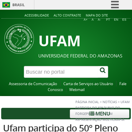
BRASIL
Simplifique!
ACESSIBILIDADE
ALTO CONTRASTE
MAPA DO SITE
A+
A
A-
PT
EN
ES
Comunica BR
UFAM
Participe
Acesso à informação
Legislação
UNIVERSIDADE FEDERAL DO AMAZONAS
Canais
Assessoria de Comunicação
Carta de Serviços ao Usuário
Fale
Conosco
Webmail
PÁGINA INICIAL
>
NOTÍCIAS
>
UFAM
PARTICIPA DO 50º PLENO DO
MENU
FORGEPE/ANDIFES COM
REPRESENTAÇÃO MULTICAMPIA
Ufam participa do 50º Pleno