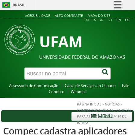
BRASIL
Simplifique!
ACESSIBILIDADE
ALTO CONTRASTE
MAPA DO SITE
A+
A
A-
PT
EN
ES
Comunica BR
UFAM
Participe
Acesso à informação
Legislação
UNIVERSIDADE FEDERAL DO AMAZONAS
Canais
Assessoria de Comunicação
Carta de Serviços ao Usuário
Fale
Conosco
Webmail
PÁGINA INICIAL
>
NOTÍCIAS
>
COMPEC CADASTRA APLICADORES
MENU
PARA ATUAR NO PSC, EM 14 DE
JUNHO
Compec cadastra aplicadores