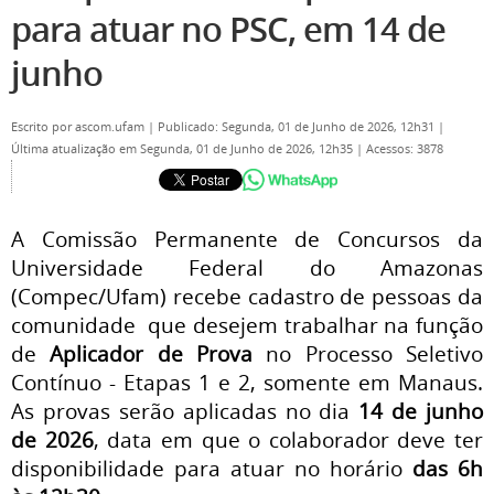
para atuar no PSC, em 14 de
junho
Escrito por
ascom.ufam
|
Publicado: Segunda, 01 de Junho de 2026, 12h31
|
Última atualização em Segunda, 01 de Junho de 2026, 12h35
|
Acessos: 3878
A Comissão Permanente de Concursos da
Universidade Federal do Amazonas
(Compec/Ufam) recebe cadastro de pessoas da
comunidade que desejem trabalhar na função
de
Aplicador de Prova
no Processo Seletivo
Contínuo - Etapas 1 e 2, somente em Manaus.
As provas serão aplicadas no dia
14 de junho
de 2026
, data em que o colaborador deve ter
disponibilidade para atuar no horário
das 6h