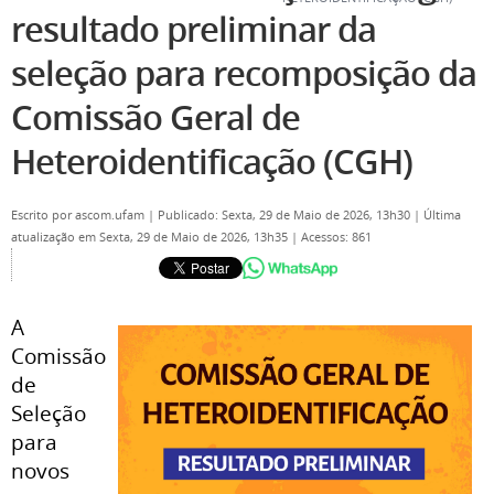
resultado preliminar da
seleção para recomposição da
Comissão Geral de
Heteroidentificação (CGH)
Escrito por
ascom.ufam
|
Publicado: Sexta, 29 de Maio de 2026, 13h30
|
Última
atualização em Sexta, 29 de Maio de 2026, 13h35
|
Acessos: 861
A
Comissão
de
Seleção
para
novos