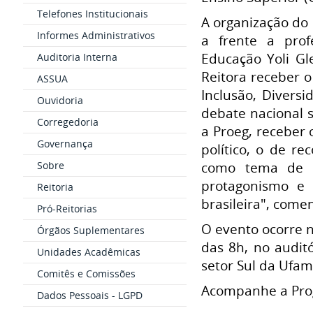
Telefones Institucionais
A organização do 
Informes Administrativos
a frente a prof
Educação Yoli Gl
Auditoria Interna
Reitora receber o
ASSUA
Inclusão, Diversi
Ouvidoria
debate nacional 
Corregedoria
a Proeg, recebe
Governança
político, o de r
Sobre
como tema de d
protagonismo e 
Reitoria
brasileira", comen
Pró-Reitorias
O evento ocorre n
Órgãos Suplementares
das 8h, no audit
Unidades Acadêmicas
setor Sul da Ufam
Comitês e Comissões
Acompanhe a Pro
Dados Pessoais - LGPD