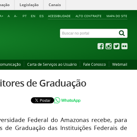
mação
Legislação
Canais
ACESSIBILIDADE
ALTO CONTRASTE
MAPA DO SITE
A+
A
A-
PT
EN
ES
Comunicação
Carta de Serviços ao Usuário
Fale Conosco
Webmail
eitores de Graduação
iversidade Federal do Amazonas recebe, para
s de Graduação das Instituições Federais de