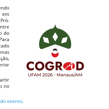
tendo
a em
Pró-
entre
ro do
Para
cado
enas
ção,
rior
artir
o no
 do evento.