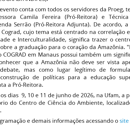
evento conta com todos os servidores da Proeg, 
essora Camila Fereira (Pró-Reitora) e Técnic
enda Serrão (Pró-Reitora Adjunta). De acordo, a 
 Cograd, cujo tema está centrado na correlação 
dade e Interculturalidade, significa trazer o cent
sobre a graduação para o coração da Amazônia. "
r o COGRAD em Manaus possui também um signifi
econhecer que a Amazônia não deve ser vista ap
ebate, mas como lugar legítimo de formula
construção de políticas para a educação supe
ta a Pró-Reitora.
os dias 9, 10 e 11 de junho de 2026, na Ufam, a p
ório do Centro de Ciência do Ambiente, localizad
.
gramação e demais informações acessando o
site