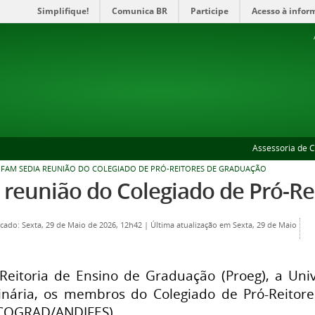
Simplifique!
Comunica BR
Participe
Acesso à infor
Assessoria de 
FAM SEDIA REUNIÃO DO COLEGIADO DE PRÓ-REITORES DE GRADUAÇÃO
 reunião do Colegiado de Pró-R
cado: Sexta, 29 de Maio de 2026, 12h42
|
Última atualização em Sexta, 29 de Maio
Reitoria de Ensino de Graduação (Proeg), a Un
inária, os membros do Colegiado de Pró-Reitore
 (COGRAD/ANDIFES).