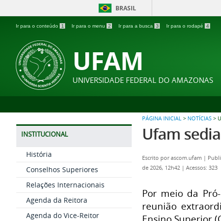
BRASIL
Ir para o conteúdo
1
Ir para o menu
2
Ir para a busca
3
Ir para o rodapé
4
UFAM
UNIVERSIDADE FEDERAL DO AMAZONAS
PÁGINA INICIAL
>
NOTÍCIAS
>
U
Ufam sedia
INSTITUCIONAL
História
Escrito por
ascom.ufam
|
Publi
de 2026, 12h42
|
Acessos: 323
Conselhos Superiores
Relações Internacionais
Por meio da Pró-
Agenda da Reitora
reunião extraord
Agenda do Vice-Reitor
Ensino Superior