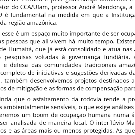
etor do CCA/Ufam, professor André Mendonça, a
9 é fundamental na medida em que a Instituiç
da região amazônica.
 esse é um espaço muito importante de ser ocu
s pessoas que ali vivem há muito tempo. Existem
e Humaitá, que já está consolidado e atua nas á
 pesquisas voltadas à governança fundiária, 
a e defesa das comunidades tradicionais amaz
completo de iniciativas e sugestões derivadas d
e, também desenvolvemos projetos destinados a
s de mitigação e as formas de compensação para 
 ainda que o asfaltamento da rodovia tende a 
mbientalmente sensíveis, o que exige análises e
 teremos um boom de ocupação humana numa ár
ser analisada de maneira local. O interflúvio Ma
os e as áreas mais ou menos protegidas. As que