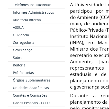
A Universidade F
Telefones Institucionais
participou, por 
Informes Administrativos
do Ambiente (CCA
Auditoria Interna
maio, de audiênc
ASSUA
Público-Privada (
Ouvidoria
Instituto Nacion
(INPA), em Man
Corregedoria
Ministro dos Tra
Governança
secretário-execu
Sobre
Ambiente, Joã
Reitoria
representantes 
Pró-Reitorias
estaduais e de 
planejamento do
Órgãos Suplementares
e governança soc
Unidades Acadêmicas
Durante a reun
Comitês e Comissões
planejamento da 
Dados Pessoais - LGPD
pelo monitoramen