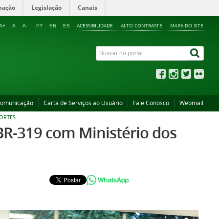
mação
Legislação
Canais
ACESSIBILIDADE
ALTO CONTRASTE
MAPA DO SITE
A+
A
A-
PT
EN
ES
Comunicação
Carta de Serviços ao Usuário
Fale Conosco
Webmail
PORTES
BR-319 com Ministério dos