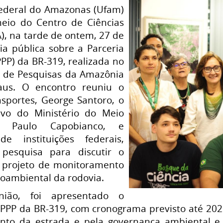
ederal do Amazonas (Ufam)
meio do Centro de Ciências
), na tarde de ontem, 27 de
ia pública sobre a Parceria
PPP) da BR-319, realizada no
al de Pesquisas da Amazônia
aus. O encontro reuniu o
nsportes, George Santoro, o
tivo do Ministério do Meio
o Paulo Capobianco, e
de instituições federais,
pesquisa para discutir o
 projeto de monitoramento
ioambiental da rodovia.
ião, foi apresentado o
PPP da BR-319, com cronograma previsto até 202
to da estrada e pela governança ambiental e f