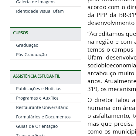
Galeria de Imagens
acordo com o dir
Identidade Visual Ufam
da PPP da BR-31
desenvolvimento 
“Acreditamos que
CURSOS
na região e com a
Graduação
temos o campus d
Pós-Graduação
Ufam desenvolve
sociobioeconomi
arcabouço muito 
ASSISTÊNCIA ESTUDANTIL
anos. Atualment
319, os mecanismo
Publicações e Notícias
Programas e Auxílios
O diretor falou
humana em áreas a
Restaurante Universitário
o asfaltamento,
Formulários e Documentos
mas que precisa 
Guias de Orientação
como os municípi
Transparência