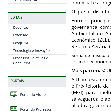
potencial e a frag
O que foi discuti
EDITAIS
Entre os principa
governança, como 
Docentes
Ambiental do Am
Extensão
Econômico (ZEE),
Pesquisa
Reforma Agrária (
Tecnologia e Inovação
Soma-se a isso, a
Processos Seletivos e
sociobioeconomia 
Concursos
Mais parcerias: 
A Ufam está em t
PORTAIS
e Pró-Reitoria de
(MGI) para melh
Portal do Aluno
salvaguarda e ap
aliado à governa
Portal do Professor