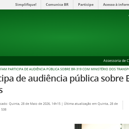
Simplifique!
Comunica BR
Participe
Acesso à infor
Assessoria de 
FAM PARTICIPA DE AUDIÊNCIA PÚBLICA SOBRE BR-319 COM MINISTÉRIO DOS TRANS
ipa de audiência pública sobre 
s
icado: Quinta, 28 de Maio de 2026, 14h15
|
Última atualização em Quinta, 28 de
: 538