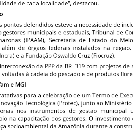
ilidade de cada localidade”, destacou.
do
is pontos defendidos esteve a necessidade de incl
gestores municipais e estaduais, Tribunal de Con
azonas (IPAAM), Secretaria de Estado do Mei
 além de órgãos federais instalados na região,
Incra) e a Fundação Oswaldo Cruz (Fiocruz).
 interconexão da PPP da BR- 319 com projetos de ad
voltadas à cadeia do pescado e de produtos flores
Ufam e MGI
ratativas para a celebração de um Termo de Exec
 Inovação Tecnológica (Protec), junto ao Ministéri
orias nos instrumentos de gestão municipal 
oio na capacitação dos gestores. O investimento
nça socioambiental da Amazônia durante a constr