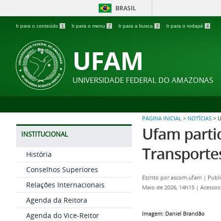
BRASIL
Ir para o conteúdo
1
Ir para o menu
2
Ir para a busca
3
Ir para o rodapé
4
UFAM
UNIVERSIDADE FEDERAL DO AMAZONAS
PÁGINA INICIAL
>
NOTÍCIAS
>
U
Ufam partic
INSTITUCIONAL
Transporte
História
Conselhos Superiores
Escrito por
ascom.ufam
|
Publ
Relações Internacionais
Maio de 2026, 14h15
|
Acessos
Agenda da Reitora
Imagem: Daniel Brandão
Agenda do Vice-Reitor