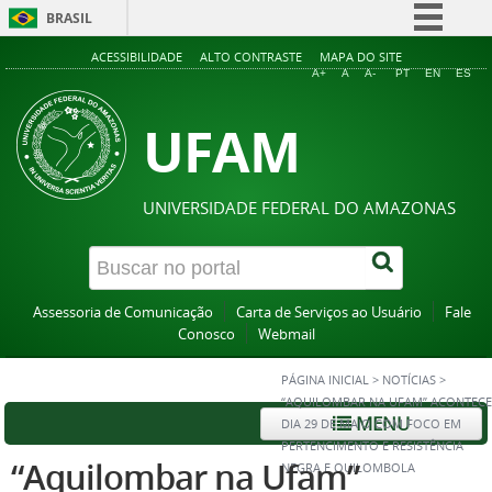
BRASIL
Simplifique!
ACESSIBILIDADE
ALTO CONTRASTE
MAPA DO SITE
A+
A
A-
PT
EN
ES
Comunica BR
UFAM
Participe
Acesso à informação
Legislação
UNIVERSIDADE FEDERAL DO AMAZONAS
Canais
Assessoria de Comunicação
Carta de Serviços ao Usuário
Fale
Conosco
Webmail
PÁGINA INICIAL
>
NOTÍCIAS
>
“AQUILOMBAR NA UFAM” ACONTECE
MENU
DIA 29 DE MAIO COM FOCO EM
PERTENCIMENTO E RESISTÊNCIA
“Aquilombar na Ufam”
NEGRA E QUILOMBOLA