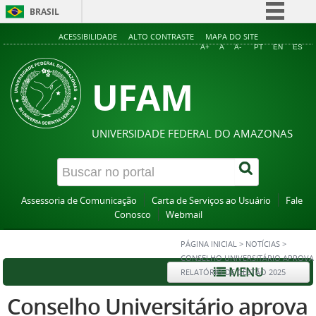
BRASIL
Simplifique!
ACESSIBILIDADE
ALTO CONTRASTE
MAPA DO SITE
A+
A
A-
PT
EN
ES
Comunica BR
UFAM
Participe
Acesso à informação
Legislação
UNIVERSIDADE FEDERAL DO AMAZONAS
Canais
Assessoria de Comunicação
Carta de Serviços ao Usuário
Fale
Conosco
Webmail
PÁGINA INICIAL
>
NOTÍCIAS
>
CONSELHO UNIVERSITÁRIO APROVA
MENU
RELATÓRIO DE GESTÃO 2025
Conselho Universitário aprova