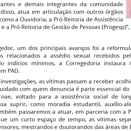
udantes e demais integrantes da comunidade
disso, atua em articulação com outros órgãos
como a Ouvidoria, a Pró-Reitoria de Assistência
 e a Pró-Reitoria de Gestão de Pessoas (Progesp)”,
edor, um dos principais avanços foi a reformu
os relacionados a assédio sexual recebidos p
do indícios mínimos, a Corregedoria instaura
 um PAD.
investigações, as vítimas passam a receber acolhim
 cuidado com quem denuncia é parte essencial do
roae, voltado para a assistência social de lo
sa suprir, como moradia estudantil, auxílio-al
mbém passaremos a atuar, em parceria com a Pró
ue um curto espaço de tempo, as vítimas sejam
ssores, mestrandos e doutorandos das áreas de Dire