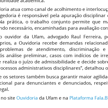
munidade acadêmica.
ria atua como canal de acolhimento e interlocuçã
egedoria é responsável pela apuração disciplinar
 Na prática, o trabalho conjunto permite que m
ndo necessário, encaminhadas para avaliação corr
 ouvidor da Ufam, advogado Raul Ferreira, p
róprios, a Ouvidoria recebe demandas relacionada
, problemas de atendimento, discriminação e
pós análise preliminar, casos com indícios de i
 realiza o juízo de admissibilidade e decide sob
rocessos administrativos disciplinares”, detalhou o
re os setores também busca garantir maior agil
ucional para denunciantes e denunciados, respei
egal.
no site
Ouvidoria
da Ufam e na
Plataforma Fala.