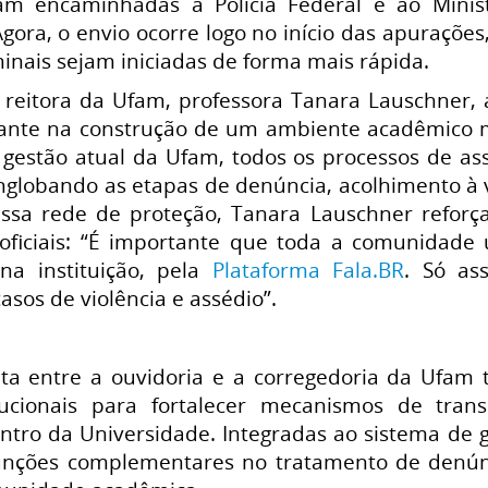
m encaminhadas à Polícia Federal e ao Ministé
Agora, o envio ocorre logo no início das apuraçõ
minais sejam iniciadas de forma mais rápida.
reitora da Ufam, professora Tanara Lauschner, 
nte na construção de um ambiente acadêmico mai
a gestão atual da Ufam, todos os processos de as
globando as etapas de denúncia, acolhimento à v
essa rede de proteção, Tanara Lauschner reforç
oficiais: “É importante que toda a comunidade 
 na instituição, pela
Plataforma Fala.BR
. Só as
sos de violência e assédio”.
ta entre a ouvidoria e a corregedoria da Ufam
itucionais para fortalecer mecanismos de trans
ntro da Universidade. Integradas ao sistema de g
ções complementares no tratamento de denúncia