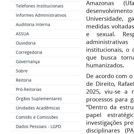
Amazonas (U
Telefones Institucionais
desenvolvimento
Informes Administrativos
Universidade, g
Auditoria Interna
medidas voltadas
e sexual. Resp
ASSUA
administrativa
Ouvidoria
institucionais, 
Corregedoria
que busca torna
Governança
humanizados.
Sobre
De acordo com o 
Reitoria
de Direito, Rafa
Pró-Reitorias
2025, viu-se a 
processos para g
Órgãos Suplementares
“Dentro da estru
Unidades Acadêmicas
papel estratég
Comitês e Comissões
investigações pre
Dados Pessoais - LGPD
disciplinares 