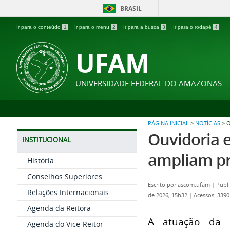
BRASIL
Ir para o conteúdo
1
Ir para o menu
2
Ir para a busca
3
Ir para o rodapé
4
UFAM
UNIVERSIDADE FEDERAL DO AMAZONAS
PÁGINA INICIAL
>
NOTÍCIAS
>
O
Ouvidoria 
INSTITUCIONAL
ampliam pr
História
Conselhos Superiores
Escrito por
ascom.ufam
|
Publi
Relações Internacionais
de 2026, 15h32
|
Acessos: 3390
Agenda da Reitora
A atuação da C
Agenda do Vice-Reitor