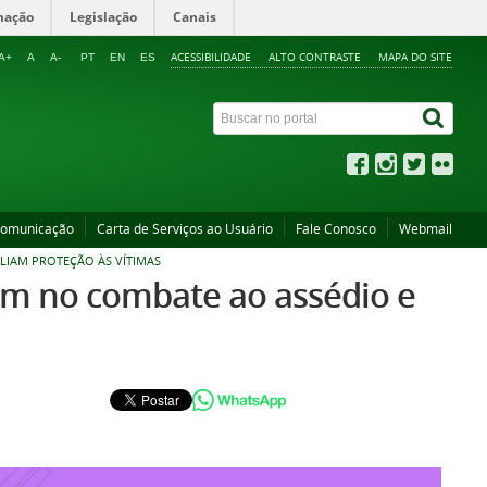
mação
Legislação
Canais
ACESSIBILIDADE
ALTO CONTRASTE
MAPA DO SITE
A+
A
A-
PT
EN
ES
Comunicação
Carta de Serviços ao Usuário
Fale Conosco
Webmail
LIAM PROTEÇÃO ÀS VÍTIMAS
am no combate ao assédio e