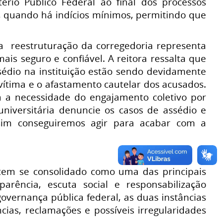
rio Público Federal ao final dos processos
es, quando há indícios mínimos, permitindo que
a reestruturação da corregedoria representa
s seguro e confiável. A reitora ressalta que
sédio na instituição estão sendo devidamente
ítima e o afastamento cautelar dos acusados.
a a necessidade do engajamento coletivo por
universitária denuncie os casos de assédio e
sim conseguiremos agir para acabar com a
 tem se consolidado como uma das principais
parência, escuta social e responsabilização
overnança pública federal, as duas instâncias
s, reclamações e possíveis irregularidades