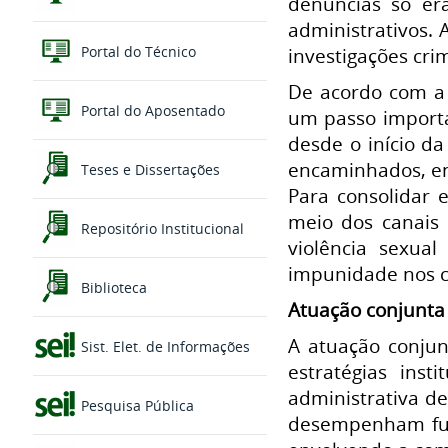
denúncias só era
administrativos. 
Portal do Técnico
investigações cri
De acordo com a 
Portal do Aposentado
um passo importa
desde o início d
encaminhados, en
Teses e Dissertações
Para consolidar 
meio dos canais 
Repositório Institucional
violência sexual
impunidade nos ca
Biblioteca
Atuação conjunta
A atuação conjun
Sist. Elet. de Informações
estratégias inst
administrativa de
Pesquisa Pública
desempenham fun