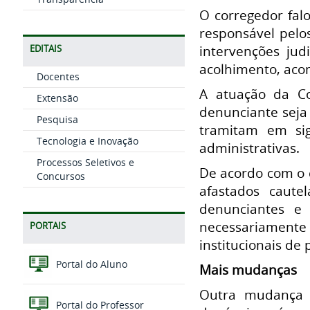
O corregedor fal
responsável pelo
intervenções judi
EDITAIS
acolhimento, aco
Docentes
A atuação da Co
Extensão
denunciante seja
Pesquisa
tramitam em sig
Tecnologia e Inovação
administrativas.
Processos Seletivos e
De acordo com o 
Concursos
afastados caute
denunciantes e
necessariamente
PORTAIS
institucionais de 
Portal do Aluno
Mais mudanças
Outra mudança d
Portal do Professor