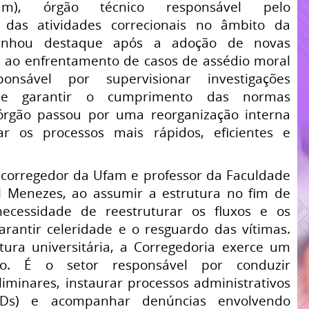
fam),
órgão técnico responsável pelo
 das atividades correcionais no âmbito da
anhou
destaque após a adoção de novas
 ao enfrentamento de casos de assédio moral
onsável por supervisionar investigações
s e garantir o cumprimento das normas
o órgão passou por uma reorganização interna
r os processos mais rápidos, eficientes e
corregedor da Ufam e professor da Faculdade
el Menezes, ao assumir a estrutura no fim de
necessidade de reestruturar os fluxos e os
arantir celeridade e o resguardo das vítimas.
tura universitária, a Corregedoria exerce um
ico. É o setor responsável por conduzir
liminares, instaurar processos administrativos
(PADs) e acompanhar denúncias envolvendo