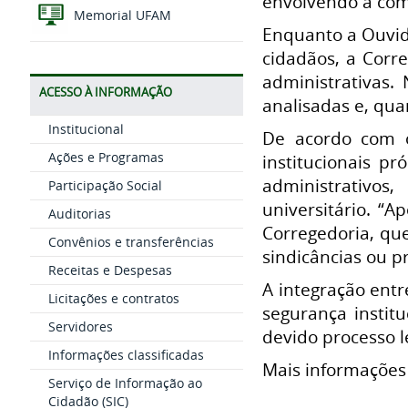
envolvendo a co
Memorial UFAM
Enquanto a Ouvido
cidadãos, a Corr
administrativas.
ACESSO À INFORMAÇÃO
analisadas e, qua
Institucional
De acordo com o
Ações e Programas
institucionais p
administrativos
Participação Social
universitário. “A
Auditorias
Corregedoria, que
Convênios e transferências
sindicâncias ou p
Receitas e Despesas
A integração ent
Licitações e contratos
segurança instit
Servidores
devido processo l
Informações classificadas
Mais informações 
Serviço de Informação ao
Cidadão (SIC)