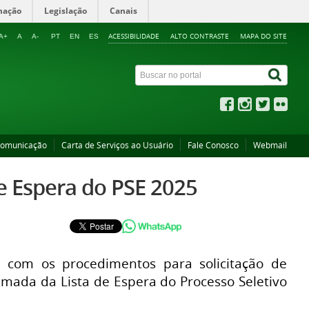
mação
Legislação
Canais
ACESSIBILIDADE
ALTO CONTRASTE
MAPA DO SITE
A+
A
A-
PT
EN
ES
Comunicação
Carta de Serviços ao Usuário
Fale Conosco
Webmail
e Espera do PSE 2025
l com os procedimentos para solicitação de
amada da Lista de Espera do Processo Seletivo