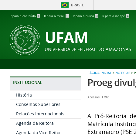
BRASIL
Ir para o conteúdo
1
Ir para o menu
2
Ir para a busca
3
Ir para o rodapé
4
UFAM
UNIVERSIDADE FEDERAL DO AMAZONAS
PÁGINA INICIAL
>
NOTÍCIAS
>
P
Proeg divu
INSTITUCIONAL
História
Acessos: 1792
Conselhos Superiores
Relações Internacionais
A Pró-Reitoria d
Matrícula Institu
Agenda da Reitora
Extramacro (PSE 2
Agenda do Vice-Reitor