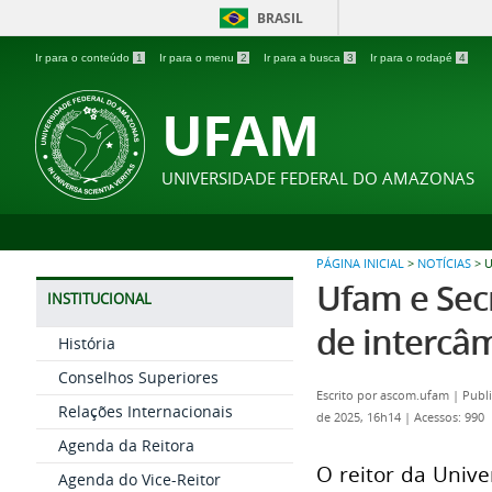
BRASIL
Ir para o conteúdo
1
Ir para o menu
2
Ir para a busca
3
Ir para o rodapé
4
UFAM
UNIVERSIDADE FEDERAL DO AMAZONAS
PÁGINA INICIAL
>
NOTÍCIAS
>
U
Ufam e Sec
INSTITUCIONAL
de intercâm
História
Conselhos Superiores
Escrito por
ascom.ufam
|
Publi
Relações Internacionais
de 2025, 16h14
|
Acessos: 990
Agenda da Reitora
O reitor da Unive
Agenda do Vice-Reitor