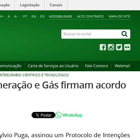
mação
Legislação
Canais
ACESSIBILIDADE
ALTO CONTRASTE
MAPA DO SITE
A+
A
A-
PT
EN
ES
Comunicação
Carta de Serviços ao Usuário
Fale Conosco
Webmail
INTERCÂMBIO CIENTIFICO E TECNOLÓGICO
ineração e Gás firmam acordo
ylvio Puga, assinou um Protocolo de Intenções