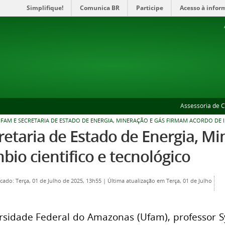
Simplifique!
Comunica BR
Participe
Acesso à infor
Assessoria de 
FAM E SECRETARIA DE ESTADO DE ENERGIA, MINERAÇÃO E GÁS FIRMAM ACORDO DE 
retaria de Estado de Energia, M
bio cientifico e tecnológico
cado: Terça, 01 de Julho de 2025, 13h55
|
Última atualização em Terça, 01 de Julho
rsidade Federal do Amazonas (Ufam), professor S