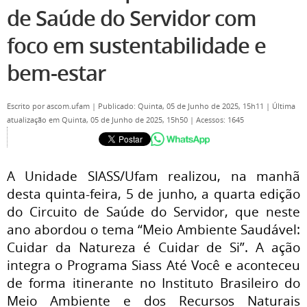
de Saúde do Servidor com
foco em sustentabilidade e
bem-estar
Escrito por
ascom.ufam
|
Publicado: Quinta, 05 de Junho de 2025, 15h11
|
Última
atualização em Quinta, 05 de Junho de 2025, 15h50
|
Acessos: 1645
A Unidade SIASS/Ufam realizou, na manhã
desta quinta-feira, 5 de junho, a quarta edição
do Circuito de Saúde do Servidor, que neste
ano abordou o tema “Meio Ambiente Saudável:
Cuidar da Natureza é Cuidar de Si”. A ação
integra o Programa Siass Até Você e aconteceu
de forma itinerante no Instituto Brasileiro do
Meio Ambiente e dos Recursos Naturais