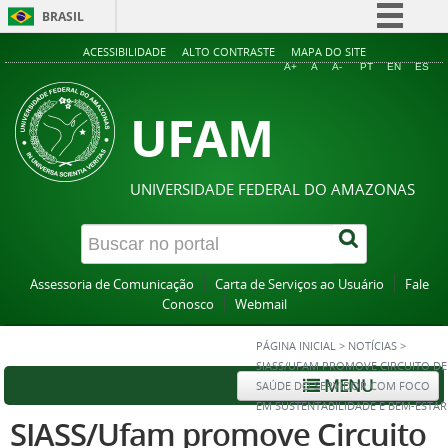
BRASIL
Simplifique!
ACESSIBILIDADE
ALTO CONTRASTE
MAPA DO SITE
A+
A
A-
PT
EN
ES
Comunica BR
UFAM
Participe
Acesso à informação
Legislação
UNIVERSIDADE FEDERAL DO AMAZONAS
Canais
Assessoria de Comunicação
Carta de Serviços ao Usuário
Fale
Conosco
Webmail
PÁGINA INICIAL
>
NOTÍCIAS
>
SIASS/UFAM PROMOVE CIRCUITO DE
MENU
SAÚDE DO SERVIDOR COM FOCO
EM SUSTENTABILIDADE E BEM-ESTAR
SIASS/Ufam promove Circuito