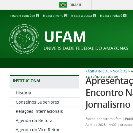
BRASIL
Ir para o conteúdo
1
Ir para o menu
2
Ir para a busca
3
Ir para o rodapé
4
UFAM
UNIVERSIDADE FEDERAL DO AMAZONAS
PÁGINA INICIAL
>
NOTÍCIAS
>
A
Apresentaç
AMAZÔNIA (CONJOR)
INSTITUCIONAL
Encontro Na
História
Jornalismo
Conselhos Superiores
Relações Internacionais
Escrito por
ascom.ufam
|
Publi
Agenda da Reitora
Abril de 2023, 14h09
|
Acessos:
Agenda do Vice-Reitor