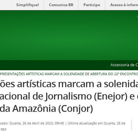
Simplifique!
Comunica BR
Participe
Acesso à infor
Assessoria de 
PRESENTAÇÕES ARTÍSTICAS MARCAM A SOLENIDADE DE ABERTURA DO 22º ENCONTRO
ões artísticas marcam a solenid
cional de Jornalismo (Enejor) e
 da Amazônia (Conjor)
cado: Quarta, 26 de Abril de 2023, 09h45
|
Última atualização em Quarta, 26 de
 983