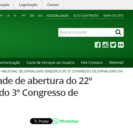
mação
Legislação
Canais
ACESSIBILIDADE
ALTO CONTRASTE
MAPA DO SITE
A+
A
A-
PT
EN
ES
Comunicação
Carta de Serviços ao Usuário
Fale Conosco
Webmail
 NACIONAL DE JORNALISMO (ENEJOR) E DO 3º CONGRESSO DE JORNALISMO DA
ade de abertura do 22º
 do 3º Congresso de