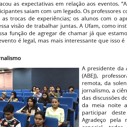
cou as expectativas em relação aos eventos. “Ao
ticipantes saiam com um legado. Os professores c
m as trocas de experiências; os alunos com o ap
essa visão de trabalhar juntas. A Ufam, como inst
ssa função de agregar de chamar já que estamo
 evento é legal, mas mais interessante que isso é
ornalismo
A presidente da 
(ABEJ), professo
remota, da solen
jornalismo, a ci
das discussões d
da meia noite 
participar des
Agradeço pela 