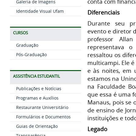
conta com financ
Galeria de Imagens
Identidade Visual Ufam
Diferenciais
Durante seu pr
evento e diretor
CURSOS
professor Alla
Graduação
representava o 
ressaltou os dife
Pós-Graduação
multicampi. Ele é
e às noites, em u
ASSISTÊNCIA ESTUDANTIL
estamos na Uninor
na Faculdade Bo
Publicações e Notícias
que essa é uma fo
Programas e Auxílios
Manaus, pois se o
Restaurante Universitário
de ensino de Jor
Formulários e Documentos
instituições e to
Guias de Orientação
Legado
Transparência