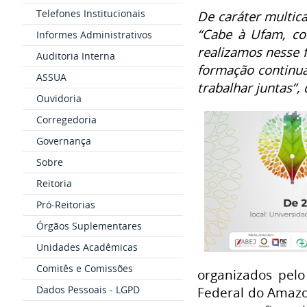
Telefones Institucionais
De caráter multic
“
Cabe à Ufam, com
Informes Administrativos
realizamos nesse 
Auditoria Interna
formação continuad
ASSUA
trabalhar juntas”,
Ouvidoria
Corregedoria
Governança
Sobre
Reitoria
Pró-Reitorias
Órgãos Suplementares
Unidades Acadêmicas
Comitês e Comissões
organizados pel
Dados Pessoais - LGPD
Federal do Amazon