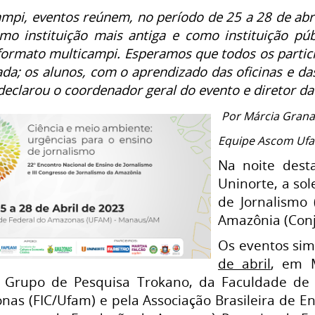
ampi,
eventos reúnem, no período de 25 a 28 de abri
o instituição mais antiga e como instituição públ
formato multicampi. Esperamos que todos os partic
a; os alunos, com o aprendizado das oficinas e das
 declarou o coordenador geral do evento e diretor da
Por Márcia Grana
Equipe Ascom Uf
Na noite desta
Uninorte, a so
de Jornalismo 
Amazônia (Conj
Os eventos sim
de abril
, em M
o Grupo de Pesquisa Trokano, da Faculdade de
as (FIC/Ufam) e pela Associação Brasileira de En