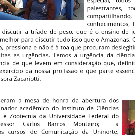
especial, todo
palestrantes, 
compartilhan
conhecimentos, 
discutir a tríade de peso, que é o ensino de j
 melhor para discutir tudo isso que o Amazonas. O
a, pressiona e não é à toa que procuram deslegiti
tas as urgências. Temos a urgência da ciênci
ência de que levem em consideração que, defini
exercício da nossa profissão e que parte essenci
sora Zacariotti.
ram a mesa de honra da abertura dos
nador acadêmico do Instituto de Ciências
o e Zootecnia da Universidade Federal do
ofessor Carlos Barros Monteiro; a
os cursos de Comunicação da Uninorte,