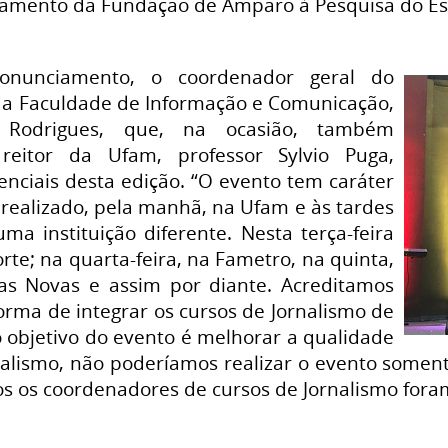
iamento da Fundação de Amparo à Pesquisa do E
onunciamento, o coordenador geral do
 da Faculdade de Informação e Comunicação,
n Rodrigues, que, na ocasião, também
reitor da Ufam, professor Sylvio Puga,
renciais desta edição. “O evento tem caráter
 realizado, pela manhã, na Ufam e às tardes
ma instituição diferente. Nesta terça-feira
te; na quarta-feira, na Fametro, na quinta,
as Novas e assim por diante. Acreditamos
rma de integrar os cursos de Jornalismo de
 objetivo do evento é melhorar a qualidade
nalismo, não poderíamos realizar o evento some
dos os coordenadores de cursos de Jornalismo foram