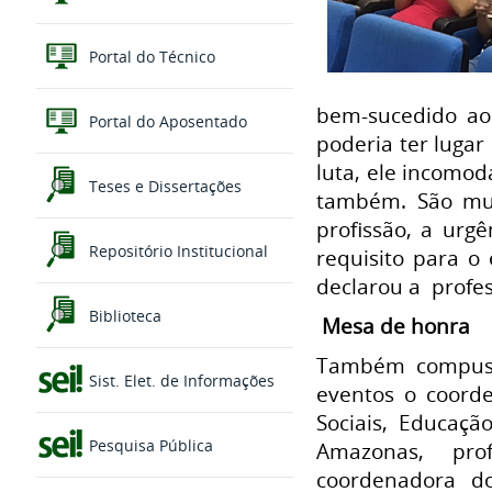
Portal do Técnico
bem-sucedido ao 
Portal do Aposentado
poderia ter lugar
luta, ele incomod
Teses e Dissertações
também. São mui
profissão, a urg
Repositório Institucional
requisito para o 
declarou a profes
Biblioteca
Mesa de honra
Também compuse
Sist. Elet. de Informações
eventos o coorde
Sociais, Educaçã
Pesquisa Pública
Amazonas, pr
coordenadora d