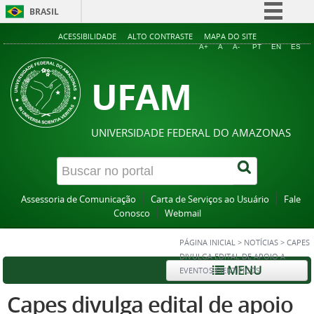
BRASIL
Simplifique!
ACESSIBILIDADE
ALTO CONTRASTE
MAPA DO SITE
A+
A
A-
PT
EN
ES
Comunica BR
UFAM
Participe
Acesso à informação
Legislação
UNIVERSIDADE FEDERAL DO AMAZONAS
Canais
Assessoria de Comunicação
Carta de Serviços ao Usuário
Fale
Conosco
Webmail
PÁGINA INICIAL
>
NOTÍCIAS
>
CAPES
DIVULGA EDITAL DE APOIO A
MENU
EVENTOS CIENTÍFICOS
Capes divulga edital de apoio