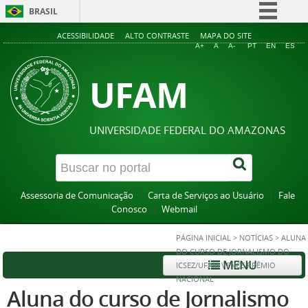
BRASIL
Simplifique!
ACESSIBILIDADE
ALTO CONTRASTE
MAPA DO SITE
A+
A
A-
PT
EN
ES
Comunica BR
UFAM
Participe
Acesso à informação
Legislação
UNIVERSIDADE FEDERAL DO AMAZONAS
Canais
Assessoria de Comunicação
Carta de Serviços ao Usuário
Fale
Conosco
Webmail
PÁGINA INICIAL
>
NOTÍCIAS
>
ALUNA
DO CURSO DE JORNALISMO DO
MENU
ICSEZ/UFAM VENCE PRÊMIO
NACIONAL
Aluna do curso de Jornalismo