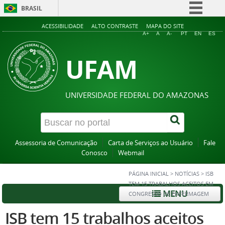
BRASIL
Simplifique!
ACESSIBILIDADE
ALTO CONTRASTE
MAPA DO SITE
A+
A
A-
PT
EN
ES
Comunica BR
UFAM
Participe
Acesso à informação
Legislação
UNIVERSIDADE FEDERAL DO AMAZONAS
Canais
Assessoria de Comunicação
Carta de Serviços ao Usuário
Fale
Conosco
Webmail
PÁGINA INICIAL
>
NOTÍCIAS
>
ISB
TEM 15 TRABALHOS ACEITOS EM
MENU
CONGRESSO DE ENFERMAGEM
ISB tem 15 trabalhos aceitos