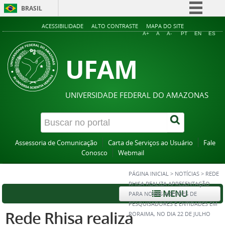
BRASIL
Simplifique!
ACESSIBILIDADE
ALTO CONTRASTE
MAPA DO SITE
A+
A
A-
PT
EN
ES
Comunica BR
UFAM
Participe
Acesso à informação
Legislação
UNIVERSIDADE FEDERAL DO AMAZONAS
Canais
Assessoria de Comunicação
Carta de Serviços ao Usuário
Fale
Conosco
Webmail
PÁGINA INICIAL
>
NOTÍCIAS
>
REDE
RHISA REALIZA APRESENTAÇÃO
MENU
PARA NOVAS ADESÕES DE
PESQUISADORES E ENTIDADES EM
Rede Rhisa realiza
RORAIMA, NO DIA 22 DE JULHO